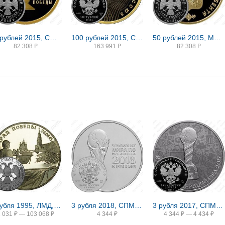
50 рублей 2015, СПМД, 70-летие Победы proof
100 рублей 2015, СПМД, Евразийский союз proof
50 рублей 2015, ММД, Дербент proof
82 308
₽
163 991
₽
82 308
₽
2 рубля 1995, ЛМД, Парад Победы в Москве (Флаги у Кремлёвской стены), ошибка
3 рубля 2018, СПМД, ЧМ по футболу
3 рубля 2017, СПМД, Кубок конфедераций Proof
2 031
₽
—
103 068
₽
4 344
₽
4 344
₽
—
4 434
₽