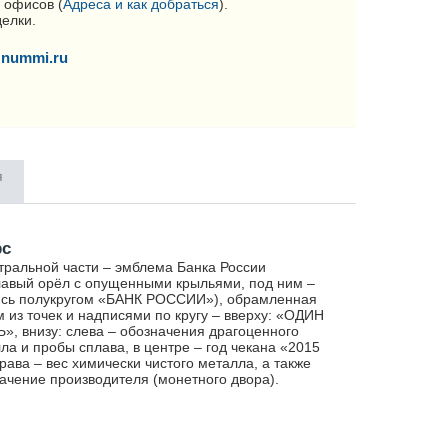
 офисов (
Адреса и как добраться
).
делки.
nummi.ru
я
рс
тральной части – эмблема Банка России
лавый орёл с опущенными крыльями, под ним –
сь полукругом «БАНК РОССИИ»), обрамленная
м из точек и надписями по кругу – вверху: «ОДИН
», внизу: слева – обозначения драгоценного
ла и пробы сплава, в центре – год чекана «2015
справа – вес химически чистого металла, а также
ачение производителя (монетного двора).