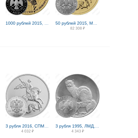
1000 рублей 2015, ММД, 155 лет Банку России proof
50 рублей 2015, ММД и СПМД, Победоносец
82 308
₽
3 рубля 2016, СПМД, Победоносец
3 рубля 1995, ЛМД, соболь
4 032
₽
4 343
₽