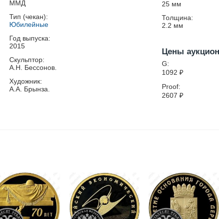
ММД
25
мм
Тип (чекан):
Толщина:
Юбилейные
2.2
мм
Год выпуска:
2015
Цены аукцио
Скульптор:
G:
А.Н. Бессонов.
1092
₽
Художник:
Proof:
А.А. Брынза.
2607
₽