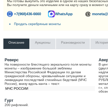
Мы готовы выкупить это изделие в одном из наших безопасных
Вы получите деньги наличными или на карту сразу в момент с
+7(968)436-6660
WhatsApp
moneta@
Продать серебряные монеты
Описание
Аукционы
Разновидности
Истори
Реверс
Аве
На поверхности блестящего зеркального поля монеты
В цен
монеты – изображение большой эмблемы
(двуг
Министерства Российской Федерации по делам
надпи
гражданской обороны, чрезвычайным ситуациям и
круго
ликвидации последствий стихийных бедствий (МЧС
РУБЛЬ
России), внизу вдоль канта – текст:
метал
г.», 
МЧС РОССИИ
обозн
Гурт
200 рифлений.