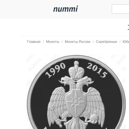
Главная
/
Монеты
/
Монеты России
/
Серебряные
/
Юб