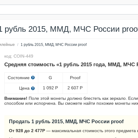
1 рубль 2015, ММД, МЧС России proo
илейные
/
1 рубль 2015, ММД, МЧС России proof
код: COIN-449
Средняя стоимость «1 рубль 2015 года, ММД, МЧС Р
Состояние
G
Proof
1 092
Р
2 607
Р
Цена
Внимание!
Поле этой монеты должно блестеть как зеркало. Если
способом или испорчена. Вы сможете найти похожие монеты ниж
Продать 1 рубль 2015, ММД, МЧС России proof
От 928 до 2 477
Р
— максимальная стоимость этого предмета 