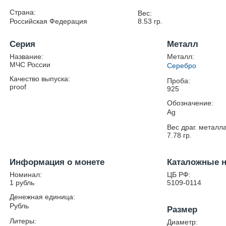
Страна:
Вес:
Российская Федерация
8.53
гр.
Серия
Металл
Название:
Металл:
МЧС России
Серебро
Качество выпуска:
Проба:
proof
925
Обозначение:
Ag
Вес драг. металла
7.78
гр.
Информация о монете
Каталожные 
Номинал:
ЦБ РФ:
1 рубль
5109-0114
Денежная единица:
Рубль
Размер
Литеры:
Диаметр: