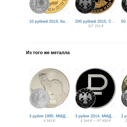
10 рублей 2015, Калач-на-Дону
200 рублей 2015, СПМД, лось proof
327 252
₽
Из того же металла
3 рубля 1995, ММД, соболь
3 рубля 2014, ММД, символ рубля proof
4 343
₽
4 344
₽
—
97 400
₽