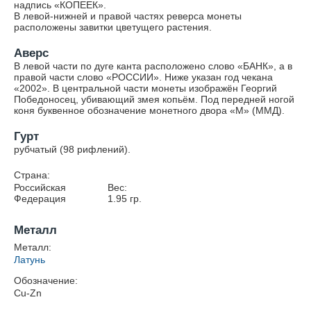
надпись «КОПЕЕК».
В левой-нижней и правой частях реверса монеты
расположены завитки цветущего растения.
Аверс
В левой части по дуге канта расположено слово «БАНК», а в
правой части слово «РОССИИ». Ниже указан год чекана
«2002». В центральной части монеты изображён Георгий
Победоносец, убивающий змея копьём. Под передней ногой
коня буквенное обозначение монетного двора «М» (ММД).
Гурт
рубчатый (98 рифлений).
Страна:
Российская
Вес:
Федерация
1.95
гр.
Металл
Металл:
Латунь
Обозначение:
Cu-Zn