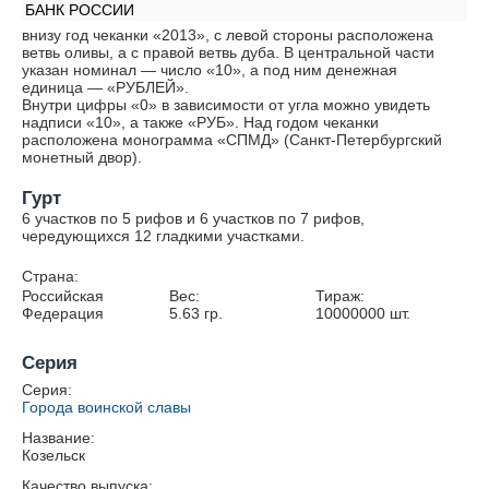
БАНК РОССИИ
внизу год чеканки «2013», с левой стороны расположена
ветвь оливы, а с правой ветвь дуба. В центральной части
указан номинал — число «10», а под ним денежная
единица — «РУБЛЕЙ».
Внутри цифры «0» в зависимости от угла можно увидеть
надписи «10», а также «РУБ». Над годом чеканки
расположена монограмма «СПМД» (Санкт-Петербургский
монетный двор).
Гурт
6 участков по 5 рифов и 6 участков по 7 рифов,
чередующихся 12 гладкими участками.
Страна:
Российская
Вес:
Тираж:
Федерация
5.63
гр.
10000000
шт.
Серия
Серия:
Города воинской славы
Название:
Козельск
Качество выпуска: