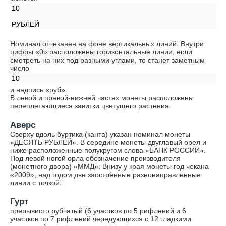
10
РУБЛЕЙ
Номинал отчеканен на фоне вертикальных линий. Внутри
цифры «0» расположены горизонтальные линии, если
смотреть на них под разными углами, то станет заметным
число
10
и надпись «руб».
В левой и правой-нижней частях монеты расположены
переплетающиеся завитки цветущего растения.
Аверс
Сверху вдоль буртика (канта) указан номинал монеты
«ДЕСЯТЬ РУБЛЕЙ». В середине монеты двуглавый орел и
ниже расположенные полукругом слова «БАНК РОССИИ».
Под левой ногой орла обозначение производителя
(монетного двора) «ММД». Внизу у края монеты год чекана
«2009», над годом две заострённые разнонаправленные
линии с точкой.
Гурт
прерывисто рубчатый (6 участков по 5 рифлений и 6
участков по 7 рифлений чередующихся с 12 гладкими