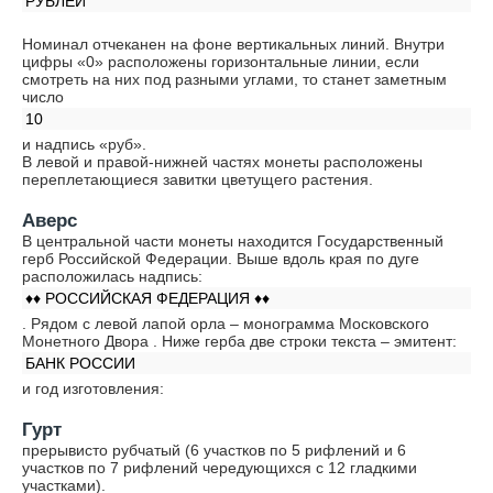
РУБЛЕЙ
Номинал отчеканен на фоне вертикальных линий. Внутри
цифры «0» расположены горизонтальные линии, если
смотреть на них под разными углами, то станет заметным
число
10
и надпись «руб».
В левой и правой-нижней частях монеты расположены
переплетающиеся завитки цветущего растения.
Аверс
В центральной части монеты находится Государственный
герб Российской Федерации. Выше вдоль края по дуге
расположилась надпись:
♦♦ РОССИЙСКАЯ ФЕДЕРАЦИЯ ♦♦
. Рядом с левой лапой орла – монограмма Московского
Монетного Двора . Ниже герба две строки текста – эмитент:
БАНК РОССИИ
и год изготовления:
Гурт
прерывисто рубчатый (6 участков по 5 рифлений и 6
участков по 7 рифлений чередующихся с 12 гладкими
участками).