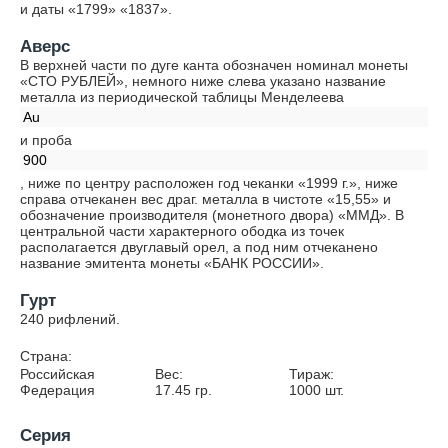
и даты «1799» «1837».
Аверс
В верхней части по дуге канта обозначен номинал монеты
«СТО РУБЛЕЙ», немного ниже слева указано название
металла из периодической таблицы Менделеева
Au
и проба
900
, ниже по центру расположен год чеканки «1999 г.», ниже
справа отчеканен вес драг. металла в чистоте «15,55» и
обозначение производителя (монетного двора) «ММД». В
центральной части характерного ободка из точек
располагается двуглавый орел, а под ним отчеканено
название эмитента монеты «БАНК РОССИИ».
Гурт
240 рифлений.
Страна:
Российская
Вес:
Тираж:
Федерация
17.45
гр.
1000
шт.
Серия