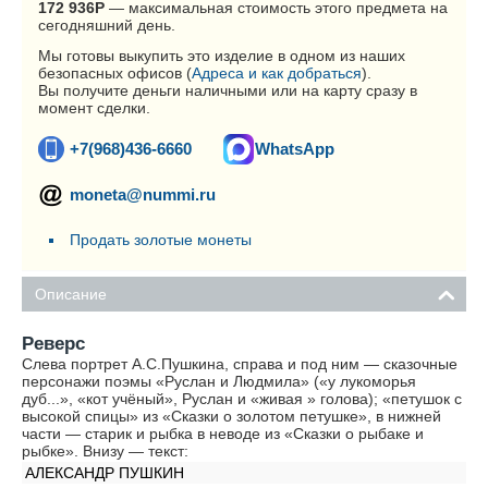
172 936
Р
— максимальная стоимость этого предмета на
сегодняшний день.
Мы готовы выкупить это изделие в одном из наших
безопасных офисов (
Адреса и как добраться
).
Вы получите деньги наличными или на карту сразу в
момент сделки.
+7(968)436-6660
WhatsApp
moneta@nummi.ru
Продать золотые монеты
Описание
Реверс
Слева портрет А.С.Пушкина, справа и под ним — сказочные
персонажи поэмы «Руслан и Людмила» («у лукоморья
дуб...», «кот учёный», Руслан и «живая » голова); «петушок с
высокой спицы» из «Сказки о золотом петушке», в нижней
части — старик и рыбка в неводе из «Сказки о рыбаке и
рыбке». Внизу — текст:
АЛЕКСАНДР ПУШКИН