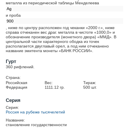
металла из периодической таблицы Менделеева
Ag
и проба
900
, ниже по центру расположен год чеканки «2000 г.», ниже
справа отчеканен вес драг. металла в чистоте «1000,0» и
обозначение производителя (монетного двора) «ММД». В
центральной части характерного ободка из точек
располагается двуглавый орел, а под ним отчеканено
название эмитента монеты «БАНК РОССИИ».
Гурт
360 рифлений.
Страна:
Российская
Вес:
Тираж:
Федерация
1111.12
гр.
500
шт.
Серия
Серия:
Россия на рубеже тысячелетий
Название:
становление государственности