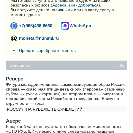
Мы готовы выкупить это изделие в одном из наших
безопасных офисов (
Адреса и как добраться
).
Вы получите деньги наличными или на карту сразу в
момент сделки.
+7(968)436-6660
WhatsApp
moneta@nummi.ru
Продать серебряные монеты
Описание
Реверс
Фигура молодой женщины, символизирующая образ России,
справа — сказочная птица-дева сирин (персонаж старинных
лубочных русских картинок), на втором плане — очертания
географической карты Российского государства. Внизу по
окружности — текст:
РОССИЯ НА РУБЕЖЕ ТЫСЯЧЕЛЕТИЙ
Аверс
В верхней части по дуге канта обозначен номинал монеты
«СТО РУБЛЕЙ», немного ниже слева указано название