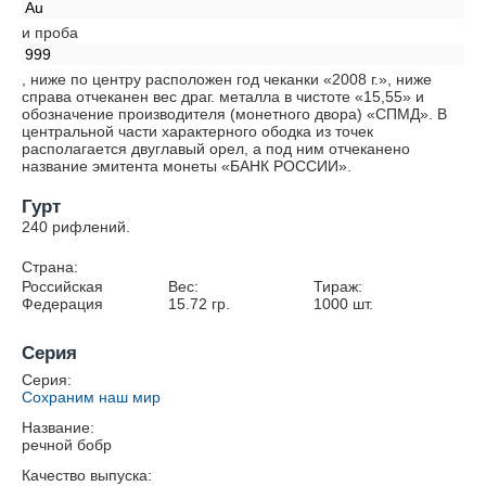
Au
и проба
999
, ниже по центру расположен год чеканки «2008 г.», ниже
справа отчеканен вес драг. металла в чистоте «15,55» и
обозначение производителя (монетного двора) «СПМД». В
центральной части характерного ободка из точек
располагается двуглавый орел, а под ним отчеканено
название эмитента монеты «БАНК РОССИИ».
Гурт
240 рифлений.
Страна:
Российская
Вес:
Тираж:
Федерация
15.72
гр.
1000
шт.
Серия
Серия:
Сохраним наш мир
Название:
речной бобр
Качество выпуска: