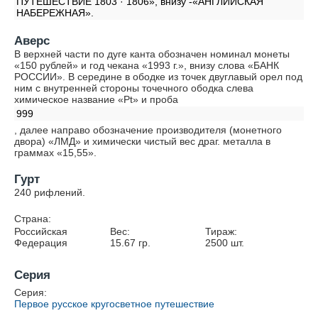
ПУТЕШЕСТВИЕ 1803 · 1806», внизу -«АНГЛИЙСКАЯ
НАБЕРЕЖНАЯ».
Аверс
В верхней части по дуге канта обозначен номинал монеты
«150 рублей» и год чекана «1993 г.», внизу слова «БАНК
РОССИИ». В середине в ободке из точек двуглавый орел под
ним с внутренней стороны точечного ободка слева
химическое название «Pt» и проба
999
, далее направо обозначение производителя (монетного
двора) «ЛМД» и химически чистый вес драг. металла в
граммах «15,55».
Гурт
240 рифлений.
Страна:
Российская
Вес:
Тираж:
Федерация
15.67
гр.
2500
шт.
Серия
Серия:
Первое русское кругосветное путешествие