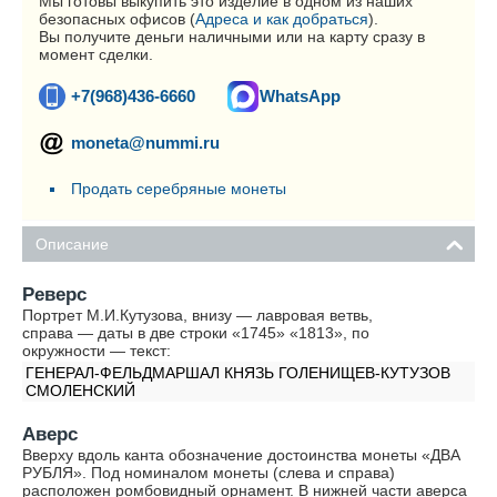
Мы готовы выкупить это изделие в одном из наших
безопасных офисов (
Адреса и как добраться
).
Вы получите деньги наличными или на карту сразу в
момент сделки.
+7(968)436-6660
WhatsApp
moneta@nummi.ru
Продать серебряные монеты
Описание
Реверс
Портрет М.И.Кутузова, внизу — лавровая ветвь,
справа — даты в две строки «1745» «1813», по
окружности — текст:
ГЕНЕРАЛ-ФЕЛЬДМАРШАЛ КНЯЗЬ ГОЛЕНИЩЕВ-КУТУЗОВ
СМОЛЕНСКИЙ
Аверс
Вверху вдоль канта обозначение достоинства монеты «ДВА
РУБЛЯ». Под номиналом монеты (слева и справа)
расположен ромбовидный орнамент. В нижней части аверса