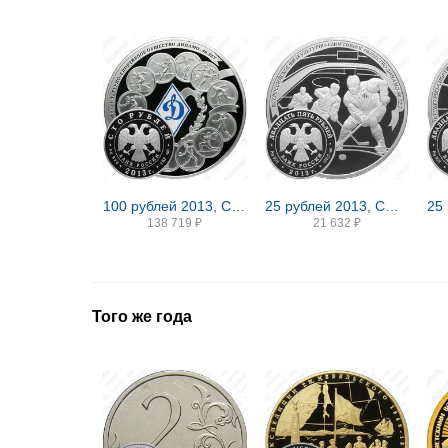
100 рублей 2013, СПМД, Динамо Proof
25 рублей 2013, СПМД, хоккей Proof
138 719
₽
21 632
₽
Того же года