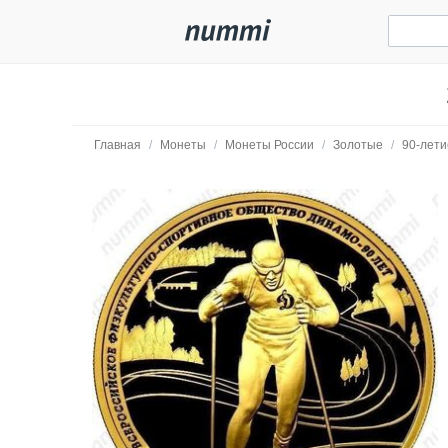
Главная
/
Монеты
/
Монеты России
/
Золотые
/
90-лети