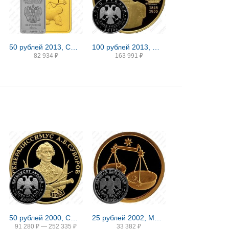
50 рублей 2013, СПМД, Зайка
100 рублей 2013, ММД, Невельский Proof
82 934
₽
163 991
₽
50 рублей 2000, СПМД, Суворов Proof
25 рублей 2002, ММД, Весы
91 280
₽
—
252 335
₽
33 382
₽