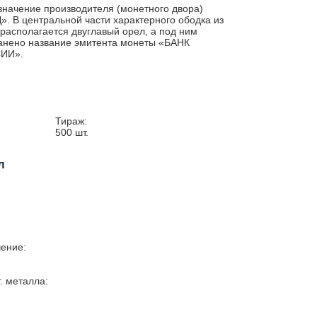
значение производителя (монетного двора)
. В центральной части характерного ободка из
 располагается двуглавый орел, а под ним
анено название эмитента монеты «БАНК
ИИ».
Тираж:
500
шт.
л
ение:
г. металла: