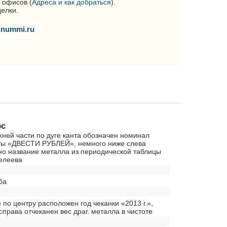
 офисов (
Адреса и как добраться
).
делки.
nummi.ru
рс
хней части по дуге канта обозначен номинал
ты «ДВЕСТИ РУБЛЕЙ», немного ниже слева
но название металла из периодической таблицы
елеева
ба
е по центру расположен год чеканки «2013 г.»,
справа отчеканен вес драг. металла в чистоте
0