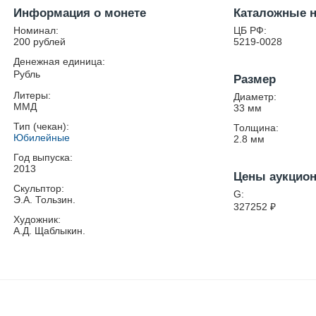
Информация о монете
Каталожные 
Номинал:
ЦБ РФ:
200 рублей
5219-0028
Денежная единица:
Рубль
Размер
Литеры:
Диаметр:
ММД
33
мм
Тип (чекан):
Толщина:
Юбилейные
2.8
мм
Год выпуска:
2013
Цены аукцио
Скульптор:
G:
Э.А. Тользин.
327252
₽
Художник:
А.Д. Щаблыкин.