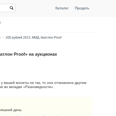
Каталог
Продать
f
е
/
200 рублей 2013, ММД, биатлон Proof
атлон Proof» на аукционах
 у вашей монеты не так, то она отчеканена другим
е во вкладке «Разновидности».
няшний день.