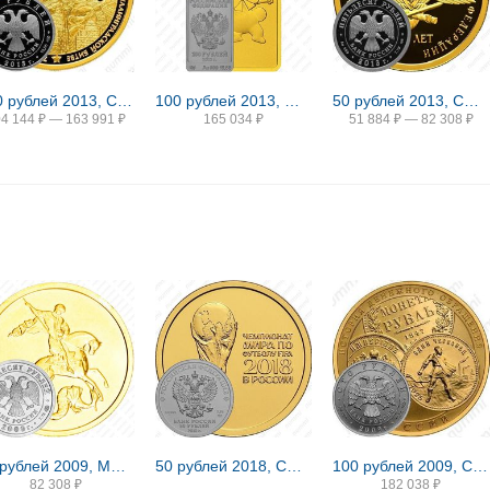
100 рублей 2013, СПМД, Сталинградская битва Proof
100 рублей 2013, ММД, Зайка
50 рублей 2013, СПМД, Генеральный штаб Proof
04 144
₽
—
163 991
₽
165 034
₽
51 884
₽
—
82 308
₽
50 рублей 2009, ММД, Победоносец
50 рублей 2018, СПМД, ЧМ по футболу
100 рублей 2009, СПМД, денежное обращение
82 308
₽
182 038
₽