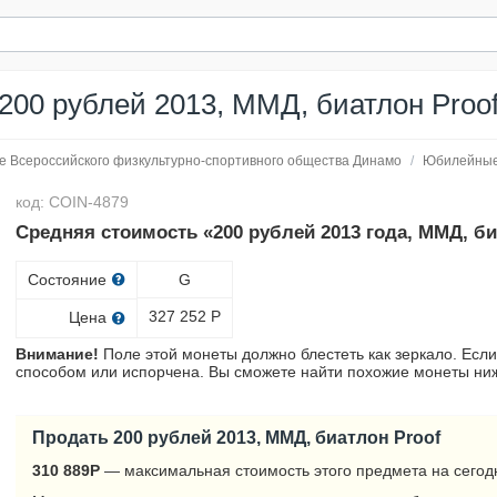
200 рублей 2013, ММД, биатлон Proo
е Всероссийского физкультурно-спортивного общества Динамо
/
Юбилейны
код: COIN-4879
Средняя стоимость «200 рублей 2013 года, ММД, би
Состояние
G
327 252
Р
Цена
Внимание!
Поле этой монеты должно блестеть как зеркало. Если
способом или испорчена. Вы сможете найти похожие монеты ниж
Продать 200 рублей 2013, ММД, биатлон Proof
310 889
Р
— максимальная стоимость этого предмета на сегод