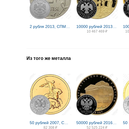
2 рубля 2013, СПМД, штемпель 2.2 (Ю.К.), 4.21 (А.С.), на верхнем листе прорези широкие, сглажены
10000 рублей 2013, ММД, Андреевский флаг Proof
10 467 469
₽
1
Из того же металла
50 рублей 2007, СПМД, Победоносец
50000 рублей 2016, СПМД, сберегательная касса Proof
82 308
₽
52 525 224
₽