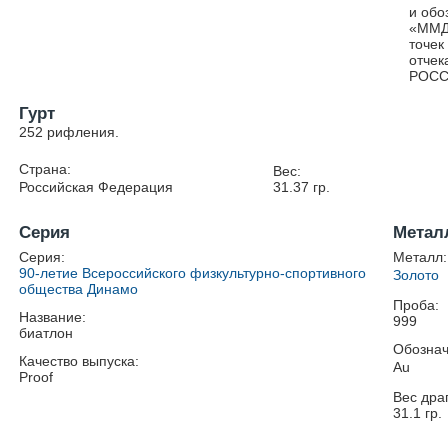
и обо
«ММД»
точек
отчек
РОСС
Гурт
252 рифления.
Страна:
Вес:
Российская Федерация
31.37
гр.
Серия
Метал
Серия:
Металл:
90-летие Всероссийского физкультурно-спортивного
Золото
общества Динамо
Проба:
Название:
999
биатлон
Обознач
Качество выпуска:
Au
Proof
Вес дра
31.1
гр.