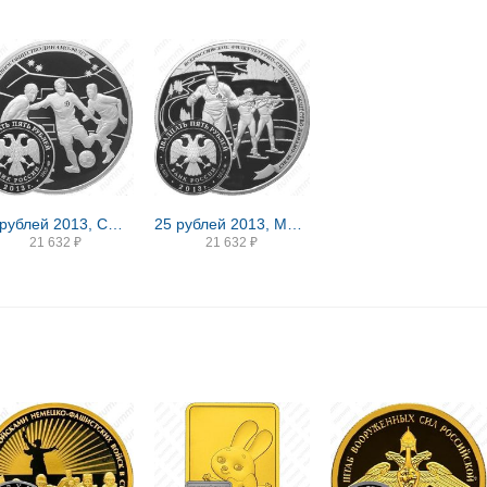
25 рублей 2013, СПМД, футбол Proof
25 рублей 2013, ММД, биатлон Proof
21 632
₽
21 632
₽