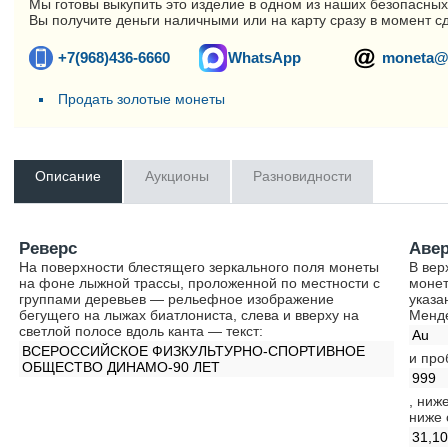
Мы готовы выкупить это изделие в одном из наших безопасных
Вы получите деньги наличными или на карту сразу в момент с
+7(968)436-6660
WhatsApp
moneta@
Продать золотые монеты
Описание
Аукционы
Разновидности
Реверс
Аве
На поверхности блестящего зеркального поля монеты
В вер
на фоне лыжной трассы, проложенной по местности с
моне
группами деревьев — рельефное изображение
указа
бегущего на лыжах биатлониста, слева и вверху на
Менд
светлой полосе вдоль канта — текст:
Au
ВСЕРОССИЙСКОЕ ФИЗКУЛЬТУРНО-СПОРТИВНОЕ
и про
ОБЩЕСТВО ДИНАМО-90 ЛЕТ
999
, ниж
ниже 
31,1