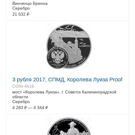
Винченцо Бренна
Серебро
21 632
₽
3 рубля 2017, СПМД, Королева Луиза Proof
COIN-4616
мост «Королева Луиза», г. Советск Калининградской
области
Серебро
4 283
₽
—
4 344
₽