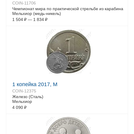
COIN-11706
Чемпионат мира по практической стрельбе из карабина
Мельхиор (медь-никель)
1 504
₽
—
1 834
₽
1 копейка 2017, М
COIN-12375
Железо (Сталь)
Мельхиор
4 090
₽