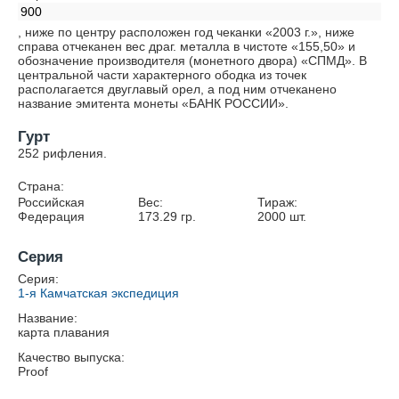
900
, ниже по центру расположен год чеканки «2003 г.», ниже
справа отчеканен вес драг. металла в чистоте «155,50» и
обозначение производителя (монетного двора) «СПМД». В
центральной части характерного ободка из точек
располагается двуглавый орел, а под ним отчеканено
название эмитента монеты «БАНК РОССИИ».
Гурт
252 рифления.
Страна:
Российская
Вес:
Тираж:
Федерация
173.29
гр.
2000
шт.
Серия
Серия:
1-я Камчатская экспедиция
Название:
карта плавания
Качество выпуска:
Proof