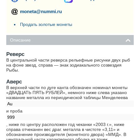
moneta@nummi.ru
Продать золотые монеты
Описание
Реверс
В центральной части реверса рельефные рисунки двух рыб
на фоне звeзд, справа — знак зодиакального созвездия
Рыбы.
Аверс
В верхней части по дуге канта обозначен номинал монеты
«ДВАДЦАТЬ ПЯТЬ РУБЛЕЙ», немного ниже слева указано
название металла из периодической таблицы Менделеева
Au
и проба
999
, ниже по центру расположен год чеканки «2003 г.», ниже
справа отчеканен вес драг. металла в чистоте «3,11» и
обозначение производителя (монетного двора) «ММД». В
центральной части характерного ободка из точек