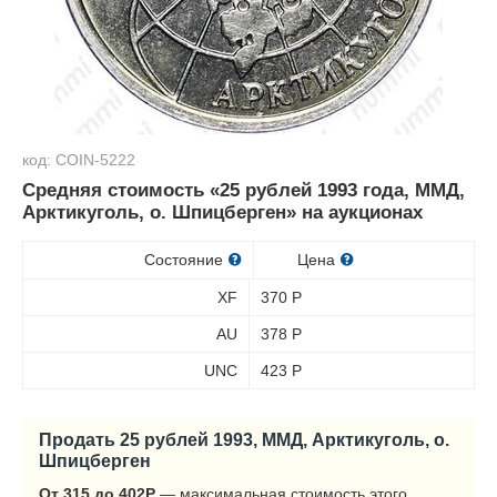
код: COIN-5222
Средняя стоимость «25 рублей 1993 года, ММД,
Арктикуголь, о. Шпицберген» на аукционах
Состояние
Цена
XF
370
Р
AU
378
Р
UNC
423
Р
Продать 25 рублей 1993, ММД, Арктикуголь, о.
Шпицберген
От 315 до 402
Р
— максимальная стоимость этого