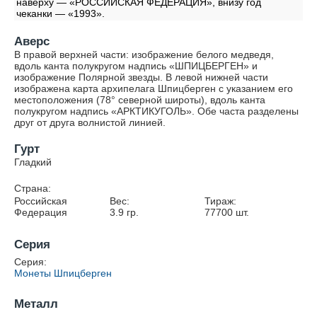
наверху — «РОССИЙСКАЯ ФЕДЕРАЦИЯ», внизу год
чеканки — «1993».
Аверс
В правой верхней части: изображение белого медведя,
вдоль канта полукругом надпись «ШПИЦБЕРГЕН» и
изображение Полярной звезды. В левой нижней части
изображена карта архипелага Шпицберген с указанием его
местоположения (78° северной широты), вдоль канта
полукругом надпись «АРКТИКУГОЛЬ». Обе часта разделены
друг от друга волнистой линией.
Гурт
Гладкий
Страна:
Российская
Вес:
Тираж:
Федерация
3.9
гр.
77700
шт.
Серия
Серия:
Монеты Шпицберген
Металл