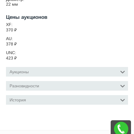
22
мм
Цены аукционов
XF:
370
₽
AU:
378
₽
UNC:
423
₽
Аукционы
Разновидности
История