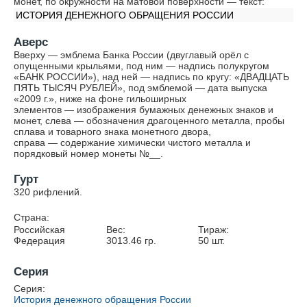
монет, по окружности на матовой поверхности — текст:
ИСТОРИЯ ДЕНЕЖНОГО ОБРАЩЕНИЯ РОССИИ
Аверс
Вверху — эмблема Банка России (двуглавый орёл с
опущенными крыльями, под ним — надпись полукругом
«БАНК РОССИИ»), над ней — надпись по кругу: «ДВАДЦАТЬ
ПЯТЬ ТЫСЯЧ РУБЛЕЙ», под эмблемой — дата выпуска
«2009 г.», ниже на фоне гильоширных
элементов — изображения бумажных денежных знаков и
монет, слева — обозначения драгоценного металла, пробы
сплава и товарного знака монетного двора,
справа — содержание химически чистого металла и
порядковый номер монеты №__.
Гурт
320 рифлений.
Страна:
Российская
Вес:
Тираж:
Федерация
3013.46
гр.
50
шт.
Серия
Серия:
История денежного обращения России