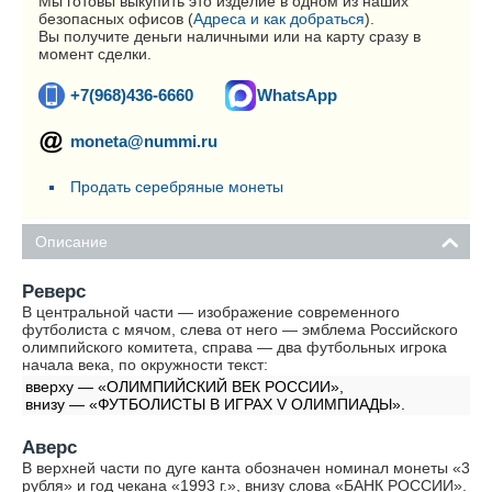
Мы готовы выкупить это изделие в одном из наших
безопасных офисов (
Адреса и как добраться
).
Вы получите деньги наличными или на карту сразу в
момент сделки.
+7(968)436-6660
WhatsApp
moneta@nummi.ru
Продать серебряные монеты
Описание
Реверс
В центральной части — изображение современного
футболиста с мячом, слева от него — эмблема Российского
олимпийского комитета, справа — два футбольных игрока
начала века, по окружности текст:
вверху — «ОЛИМПИЙСКИЙ ВЕК РОССИИ»,
внизу — «ФУТБОЛИСТЫ В ИГРАХ V ОЛИМПИАДЫ».
Аверс
В верхней части по дуге канта обозначен номинал монеты «3
рубля» и год чекана «1993 г.», внизу слова «БАНК РОССИИ».