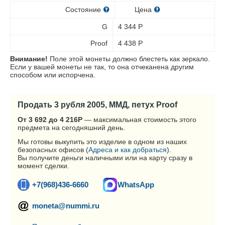
Состояние
Цена
G
4 344
Р
Proof
4 438
Р
Внимание!
Поле этой монеты должно блестеть как зеркало.
Если у вашей монеты не так, то она отчеканена другим
способом или испорчена.
Продать 3 рубля 2005, ММД, петух Proof
От 3 692 до 4 216
Р
— максимальная стоимость этого
предмета на сегодняшний день.
Мы готовы выкупить это изделие в одном из наших
безопасных офисов (
Адреса и как добраться
).
Вы получите деньги наличными или на карту сразу в
момент сделки.
+7(968)436-6660
WhatsApp
moneta@nummi.ru