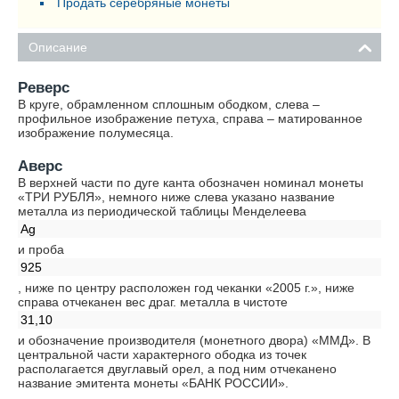
Продать серебряные монеты
Описание
Реверс
В круге, обрамленном сплошным ободком, слева –
профильное изображение петуха, справа – матированное
изображение полумесяца.
Аверс
В верхней части по дуге канта обозначен номинал монеты
«ТРИ РУБЛЯ», немного ниже слева указано название
металла из периодической таблицы Менделеева
Ag
и проба
925
, ниже по центру расположен год чеканки «2005 г.», ниже
справа отчеканен вес драг. металла в чистоте
31,10
и обозначение производителя (монетного двора) «ММД». В
центральной части характерного ободка из точек
располагается двуглавый орел, а под ним отчеканено
название эмитента монеты «БАНК РОССИИ».