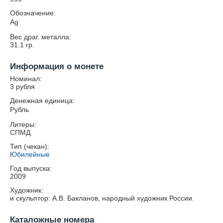
Обозначение:
Ag
Вес драг. металла:
31.1
гр.
Информация о монете
Номинал:
3 рубля
Денежная единица:
Рубль
Литеры:
СПМД
Тип (чекан):
Юбилейные
Год выпуска:
2009
Художник:
и скульптор: А.В. Бакланов, народный художник России.
Каталожные номера