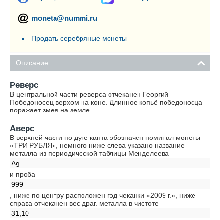
moneta@nummi.ru
Продать серебряные монеты
Описание
Реверс
В центральной части реверса отчеканен Георгий
Победоносец верхом на коне. Длинное копьё победоносца
поражает змея на земле.
Аверс
В верхней части по дуге канта обозначен номинал монеты
«ТРИ РУБЛЯ», немного ниже слева указано название
металла из периодической таблицы Менделеева
Ag
и проба
999
, ниже по центру расположен год чеканки «2009 г.», ниже
справа отчеканен вес драг. металла в чистоте
31,10