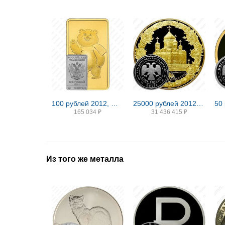
100 рублей 2012, ММД, Мишка
25000 рублей 2012, СПМД, победа 1812 Proof
165 034
₽
31 436 415
₽
Из того же металла