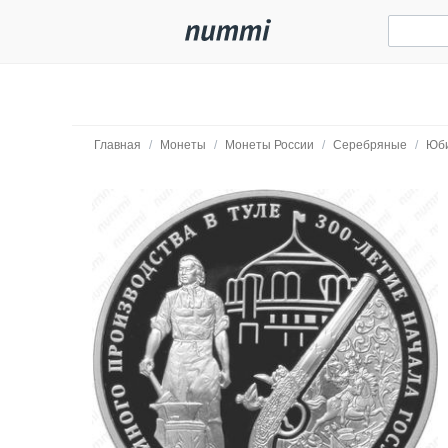
Главная
/
Монеты
/
Монеты России
/
Серебряные
/
Юб