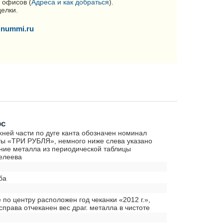
 офисов (
Адреса и как добраться
).
делки.
nummi.ru
рс
хней части по дуге канта обозначен номинал
ы «ТРИ РУБЛЯ», немного ниже слева указано
ние металла из периодической таблицы
елеева
ба
е по центру расположен год чеканки «2012 г.»,
справа отчеканен вес драг. металла в чистоте
0