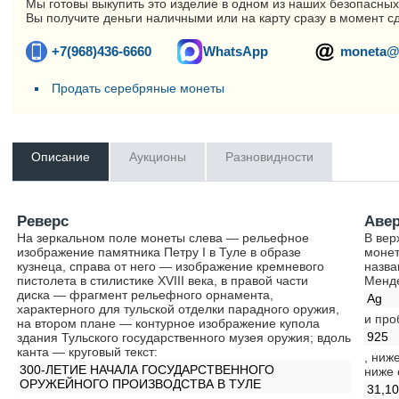
Мы готовы выкупить это изделие в одном из наших безопасных
Вы получите деньги наличными или на карту сразу в момент с
+7(968)436-6660
WhatsApp
moneta@
Продать серебряные монеты
Описание
Аукционы
Разновидности
Реверс
Аве
На зеркальном поле монеты слева — рельефное
В вер
изображение памятника Петру I в Туле в образе
монет
кузнеца, справа от него — изображение кремневого
назва
пистолета в стилистике XVIII века, в правой части
Менд
диска — фрагмент рельефного орнамента,
Ag
характерного для тульской отделки парадного оружия,
и про
на втором плане — контурное изображение купола
925
здания Тульского государственного музея оружия; вдоль
канта — круговый текст:
, ниж
300-ЛЕТИЕ НАЧАЛА ГОСУДАРСТВЕННОГО
ниже 
ОРУЖЕЙНОГО ПРОИЗВОДСТВА В ТУЛЕ
31,1