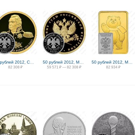
50 рублей 2012, СПМД, Кутузов Proof
50 рублей 2012, ММД, арбитражные суды Proof
50 рублей 2012, ММД, Мишка
82 308
₽
59 571
₽
—
82 308
₽
82 934
₽