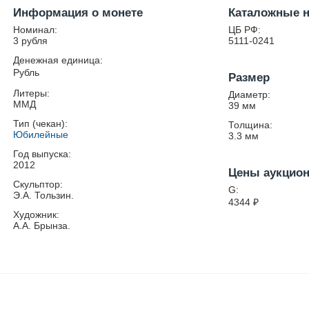
Информация о монете
Каталожные 
Номинал:
ЦБ РФ:
3 рубля
5111-0241
Денежная единица:
Рубль
Размер
Литеры:
Диаметр:
ММД
39
мм
Тип (чекан):
Толщина:
Юбилейные
3.3
мм
Год выпуска:
2012
Цены аукцио
Скульптор:
G:
Э.А. Тользин.
4344
₽
Художник:
А.А. Брынза.