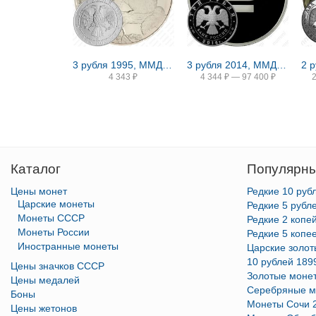
3 рубля 1995, ММД, соболь
3 рубля 2014, ММД, символ рубля proof
4 343
₽
4 344
₽
—
97 400
₽
Каталог
Популярны
Цены монет
Редкие 10 руб
Царские монеты
Редкие 5 рубл
Монеты СССР
Редкие 2 копе
Монеты России
Редкие 5 копе
Иностранные монеты
Царские золо
10 рублей 189
Цены значков СССР
Золотые моне
Цены медалей
Серебряные м
Боны
Монеты Сочи 
Цены жетонов