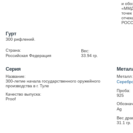
и обо
«ММД»
точек
отчек
РОСС
Гурт
300 рифлений.
Страна:
Вес:
Российская Федерация
33.94
гр.
Серия
Метал
Название:
Металл:
300-летие начала государственного оружейного
Серебр
производства в г. Туле
Проба:
Качество выпуска:
925
Proof
Обознач
Ag
Вес дра
31.1
гр.