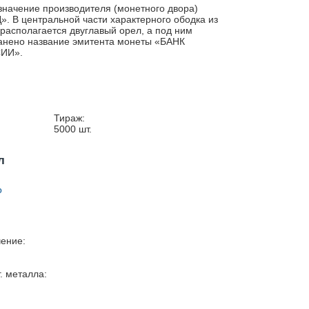
значение производителя (монетного двора)
. В центральной части характерного ободка из
 располагается двуглавый орел, а под ним
анено название эмитента монеты «БАНК
ИИ».
Тираж:
5000
шт.
л
о
ение:
г. металла: