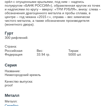
орёл с опущенными крыльями, под ним – надпись
полукругом «БАНК РОССИИ»), обрамленная кругом из точек
и надписями по кругу – вверху: «ТРИ РУБЛЯ», внизу: слева –
обозначения драгоценного металла и пробы сплава, в
центре – год чекана «2015 г.», справа – вес химически
чистого металла, а также обозначение производителя
(монетного двора).
Гурт
300 рифлений.
Страна:
Российская
Вес:
Тираж:
Федерация
33.94
гр.
5000
шт.
Серия
Название:
Нижегородский кремль
Качество выпуска:
proof
Металл
Металл:
Серебро