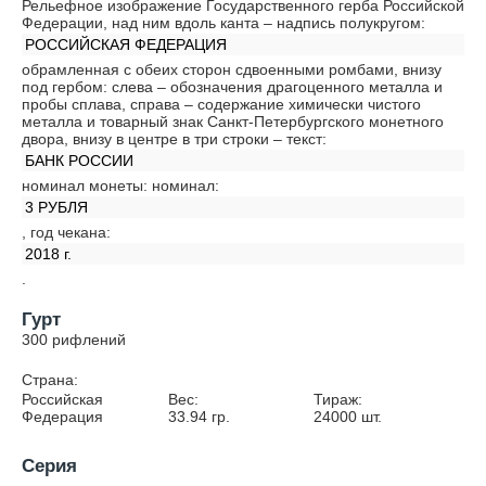
Рельефное изображение Государственного герба Российской
Федерации, над ним вдоль канта – надпись полукругом:
РОССИЙСКАЯ ФЕДЕРАЦИЯ
обрамленная с обеих сторон сдвоенными ромбами, внизу
под гербом: слева – обозначения драгоценного металла и
пробы сплава, справа – содержание химически чистого
металла и товарный знак Санкт-Петербургского монетного
двора, внизу в центре в три строки – текст:
БАНК РОССИИ
номинал монеты: номинал:
3 РУБЛЯ
, год чекана:
2018 г.
.
Гурт
300 рифлений
Страна:
Российская
Вес:
Тираж:
Федерация
33.94
гр.
24000
шт.
Серия