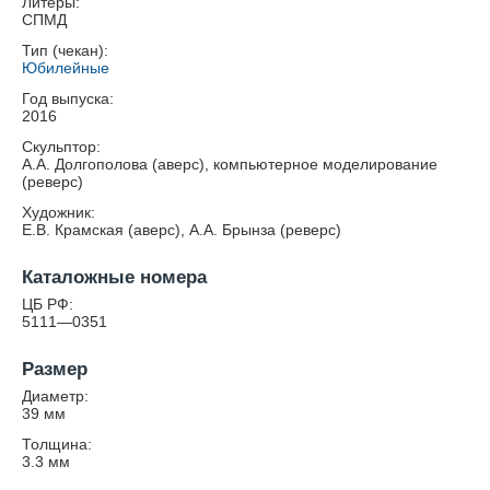
Литеры:
СПМД
Тип (чекан):
Юбилейные
Год выпуска:
2016
Скульптор:
А.А. Долгополова (аверс), компьютерное моделирование
(реверс)
Художник:
Е.В. Крамская (аверс), А.А. Брынза (реверс)
Каталожные номера
ЦБ РФ:
5111—0351
Размер
Диаметр:
39
мм
Толщина:
3.3
мм