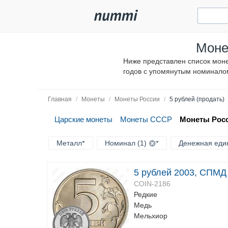
Моне
Ниже представлен список моне
годов с упомянутым номинало
Главная
/
Монеты
/
Монеты России
/
5 рублей (продать)
Царские монеты
Монеты СССР
Монеты Рос
Металл
Номинал (1)
Денежная един
5 рублей 2003, СПМД
COIN-2186
Редкие
Медь
Мельхиор