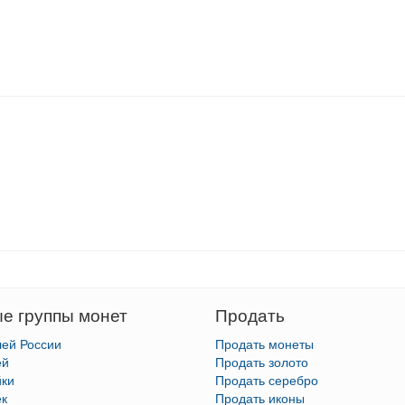
е группы монет
Продать
лей России
Продать монеты
ей
Продать золото
йки
Продать серебро
ек
Продать иконы