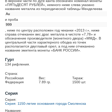
В верхней части по дуге канта обозначен номинал монеты
«ПЯТЬДЕСЯТ РУБЛЕЙ», немного ниже слева указано
название металла из периодической таблицы Менделеева
Au
и проба
999
, ниже по центру расположен год чеканки «2013 г.», ниже
справа отчеканен вес драг. металла в чистоте «7,78» и
обозначение производителя (монетного двора) «ММД». В
центральной части характерного ободка из точек
располагается двуглавый орел, а под ним отчеканено
название эмитента монеты «БАНК РОССИИ».
Гурт
134 рифления.
Страна:
Российская
Вес:
Тираж:
Федерация
7.89
гр.
1500
шт.
Серия
Серия:
Cерия: 1150-летие основания города Смоленска
Название: