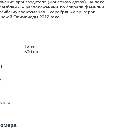
ачение производителя (монетного двора), на поле
г эмблемы – расположенные по спирали фамилии
ссийских спортсменов – серебряных призеров
нской Олимпиады 2012 года.
Тираж:
500
шт.
л
о
ение:
номера