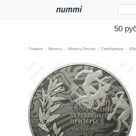
50 ру
Главная
/
Монеты
/
Монеты России
/
Серебряные
/
Юб