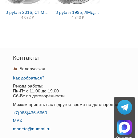
3 рубля 2016, СПМД, Победоносец
3 рубля 1995, ЛМД, соболь
4 032
₽
4 343
₽
Контакты
Белорусская
Как добраться?
Режим работы:
Пн-Пт c 11.00 до 19.00
Сб-Вс по договорённости
Можем принять вас в другое время по договорённости.
+7(968)436-6660
MAX
moneta@nummi.ru
Отправить