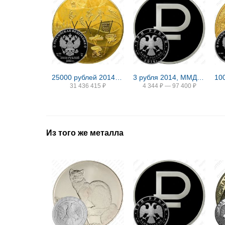
25000 рублей 2014, СПМД, олимпийское движение Proof
3 рубля 2014, ММД, символ рубля proof
31 436 415
₽
4 344
₽
—
97 400
₽
Из того же металла