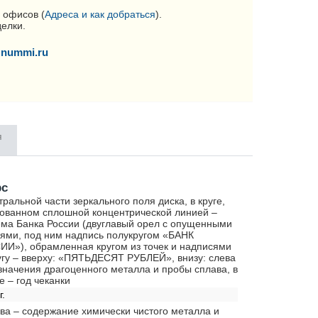
 офисов (
Адреса и как добраться
).
делки.
nummi.ru
я
рс
тральной части зеркального поля диска, в круге,
ованном сплошной концентрической линией –
ма Банка России (двуглавый орел с опущенными
ями, под ним надпись полукругом «БАНК
И»), обрамленная кругом из точек и надписями
угу – вверху: «ПЯТЬДЕСЯТ РУБЛЕЙ», внизу: слева
значения драгоценного металла и пробы сплава, в
е – год чеканки
г.
ава – содержание химически чистого металла и