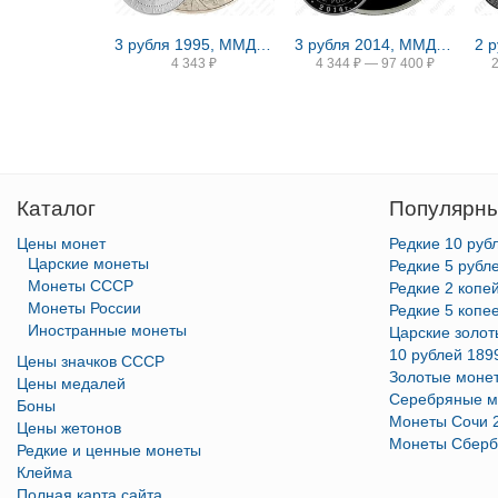
3 рубля 1995, ММД, соболь
3 рубля 2014, ММД, символ рубля proof
4 343
₽
4 344
₽
—
97 400
₽
Каталог
Популярны
Цены монет
Редкие 10 руб
Царские монеты
Редкие 5 рубл
Монеты СССР
Редкие 2 копе
Монеты России
Редкие 5 копе
Иностранные монеты
Царские золо
10 рублей 189
Цены значков СССР
Золотые моне
Цены медалей
Серебряные м
Боны
Монеты Сочи 
Цены жетонов
Монеты Сберб
Редкие и ценные монеты
Клейма
Полная карта сайта