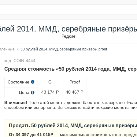
блей 2014, ММД, серебряные призёры
Редкие
илейные
/
50 рублей 2014, ММД, серебряные призёры proof
код: COIN-4444
Средняя стоимость «50 рублей 2014 года, ММД, се
Состояние
G
Proof
43 174
Р
40 467
Р
Цена
Внимание!
Поле этой монеты должно блестеть как зеркало. Если
способом или испорчена. Вы сможете найти похожие монеты ниж
Продать 50 рублей 2014, ММД, серебряные призёры
От 34 397 до 41 015
Р
— максимальная стоимость этого предм