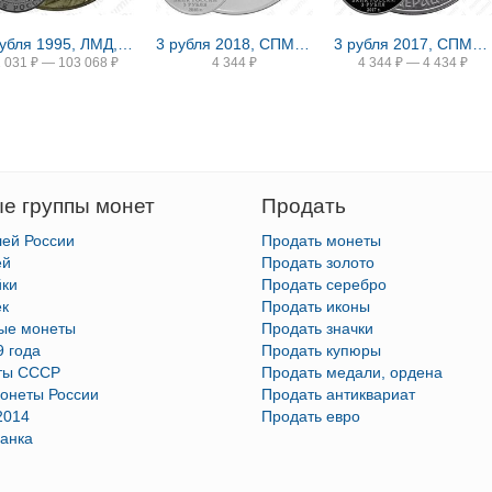
2 рубля 1995, ЛМД, Парад Победы в Москве (Флаги у Кремлёвской стены), ошибка
3 рубля 2018, СПМД, ЧМ по футболу
3 рубля 2017, СПМД, Кубок конфедераций Proof
2 031
₽
—
103 068
₽
4 344
₽
4 344
₽
—
4 434
₽
е группы монет
Продать
лей России
Продать монеты
ей
Продать золото
йки
Продать серебро
ек
Продать иконы
тые монеты
Продать значки
9 года
Продать купюры
ты СССР
Продать медали, ордена
онеты России
Продать антиквариат
2014
Продать евро
анка