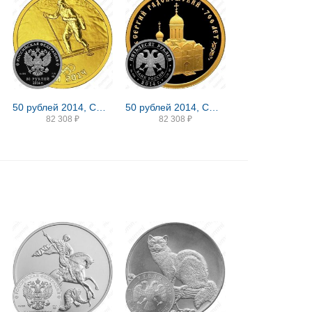
50 рублей 2014, СПМД, биатлон Proof
50 рублей 2014, СПМД, Сергий Радонежский proof
82 308
₽
82 308
₽