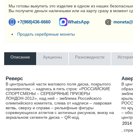
Мы готовы выкупить это изделие в одном из наших безопасных
Вы получите деньги наличными или на карту сразу в момент с
+7(968)436-6660
WhatsApp
moneta@
Продать серебряные монеты
Описание
Аукционы
Разновидности
Истори
Реверс
Аве
В центральной части матового поля диска, покрытого
В цен
орнаментом, – надпись в пять строк: «РОССИЙСКИЕ
образ
СПОРТСМЕНЫ – СЕРЕБРЯНЫЕ ПРИЗЕРЫ
эмбле
ЛОНДОН-2012», над ней – эмблема Российского
крыль
олимпийского комитета, слева от надписи – лавровая
РОССИ
ветвь, сверху и справа – рельефные фигуры
по кр
соревнующихся атлетов с античных рисунков, внизу на
– обо
зеркальном сегменте диска – QR-код.
центр
2014 
, спр