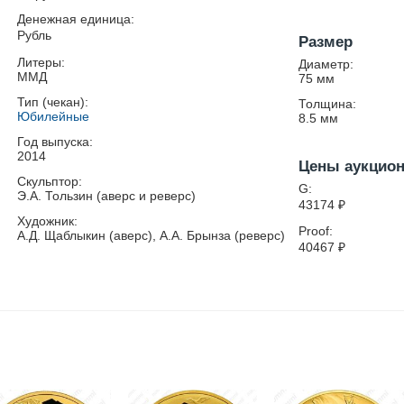
Денежная единица:
Рубль
Размер
Литеры:
Диаметр:
ММД
75
мм
Тип (чекан):
Толщина:
Юбилейные
8.5
мм
Год выпуска:
2014
Цены аукцио
Скульптор:
G:
Э.А. Тользин (аверс и реверс)
43174
₽
Художник:
Proof:
А.Д. Щаблыкин (аверс), А.А. Брынза (реверс)
40467
₽