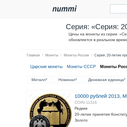
Серия: «Cерия: 2
Цены на монеты из серии: «Cе
обновляется в реальном врем
Главная
/
Монеты
/
Монеты России
/
Cерия: 20-летие п
Царские монеты
Монеты СССР
Монеты Рос
Металл
Номинал
Денежная единица
10000 рублей 2013, М
COIN-11316
Редкие
20-летие принятия Констит
Золото