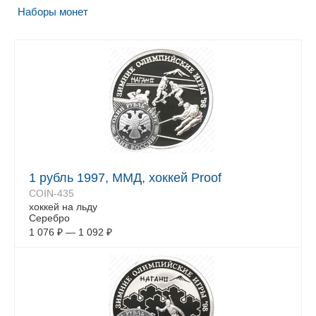
Наборы монет
1 рубль 1997, ММД, хоккей Proof
COIN-435
хоккей на льду
Серебро
1 076
₽
—
1 092
₽