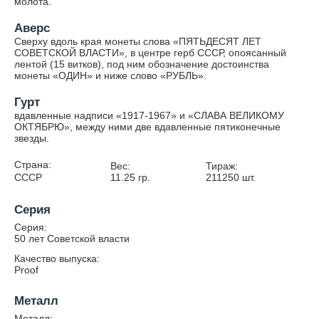
молота.
Аверс
Сверху вдоль края монеты слова «ПЯТЬДЕСЯТ ЛЕТ
СОВЕТСКОЙ ВЛАСТИ», в центре герб СССР, опоясанный
лентой (15 витков), под ним обозначение достоинства
монеты «ОДИН» и ниже слово «РУБЛЬ».
Гурт
вдавленные надписи «1917-1967» и «СЛАВА ВЕЛИКОМУ
ОКТЯБРЮ», между ними две вдавленные пятиконечные
звезды.
Страна:
Вес:
Тираж:
СССР
11.25
гр.
211250
шт.
Серия
Серия:
50 лет Советской власти
Качество выпуска:
Proof
Металл
Металл: