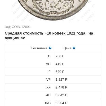
код: COIN-12001
Средняя стоимость «10 копеек 1921 года» на
аукционах
Состояние
Цена
G
230
Р
VG
419
Р
F
590
Р
VF
1 327
Р
XF
2 478
Р
AU
3 042
Р
UNC
5 264
Р