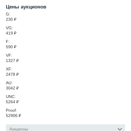
Цены аукционов
G:
230
₽
VG:
419
₽
F:
590
₽
VF:
1327
₽
XF:
2478
₽
AU:
3042
₽
UNC:
5264
₽
Proof:
52906
₽
Аукционы