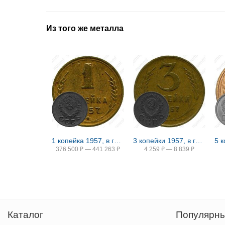
Из того же металла
1 копейка 1957, в гербе 16 лент (герб 1956 года)
3 копейки 1957, в гербе 16 лент (герб 1956 года)
5 
376 500
₽
—
441 263
₽
4 259
₽
—
8 839
₽
Каталог
Популярны