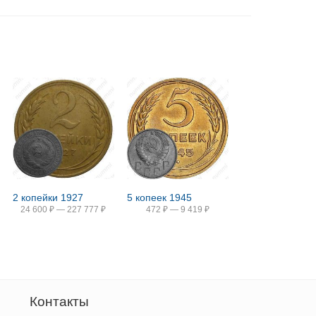
2 копейки 1927
5 копеек 1945
24 600
₽
—
227 777
₽
472
₽
—
9 419
₽
Контакты