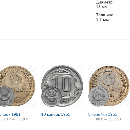
Диаметр:
18
мм
Толщина:
1.1
мм
копеек 1951
10 копеек 1951
3 копейки 1951
140
₽
—
7 718
₽
88
₽
—
15 133
₽