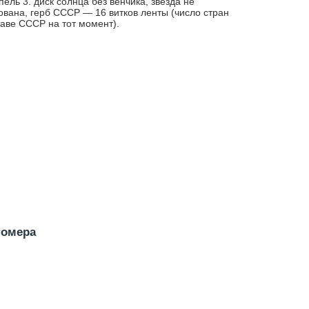
ель 3. диск солнца без венчика, звезда не
ована, герб СССР — 16 витков ленты (число стран
таве СССР на тот момент).
номера