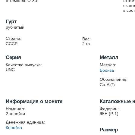
Штемпель Ф-80.
Штемп
окант
в сос
Гурт
рубчатый
Страна:
Вес:
СССР
2
гр.
Серия
Металл
Качество выпуска:
Металл:
UNC
Бронза
Обозначение:
Cu-Al(*)
Информация о монете
Каталожные 
Номинал:
Федорин:
2 копейки
95Н (Р-1)
Денежная единица:
Копейка
Размер