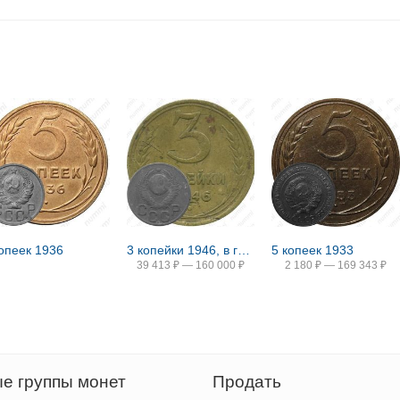
копеек 1936
3 копейки 1946, в гербе 16 лент (герб 1948 года)
5 копеек 1933
39 413
₽
—
160 000
₽
2 180
₽
—
169 343
₽
е группы монет
Продать