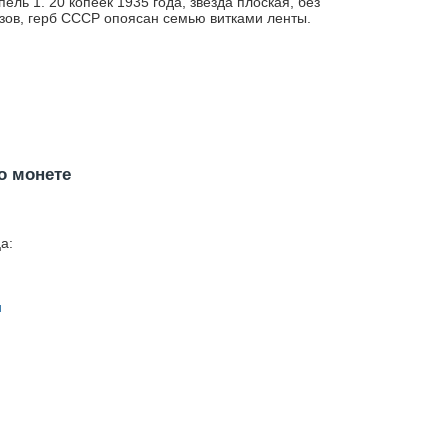
ель 1. 20 копеек 1935 года, звезда плоская, без
зов, герб СССР опоясан семью витками ленты.
о монете
а:
н