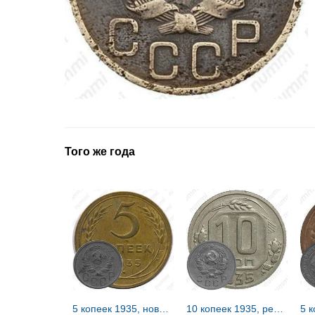
Того же года
5 копеек 1935, новый тип
10 копеек 1935, реверс Б, цифры и буквы номинала сближены, модель 1936 года