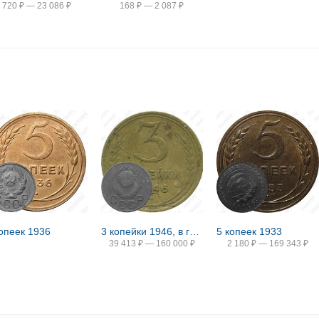
720
₽
—
23 086
₽
168
₽
—
2 087
₽
копеек 1936
3 копейки 1946, в гербе 16 лент (герб 1948 года)
5 копеек 1933
39 413
₽
—
160 000
₽
2 180
₽
—
169 343
₽