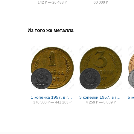
142
₽
—
26 488
₽
60 000
₽
Из того же металла
1 копейка 1957, в гербе 16 лент (герб 1956 года)
3 копейки 1957, в гербе 16 лент (герб 1956 года)
5 
376 500
₽
—
441 263
₽
4 259
₽
—
8 839
₽