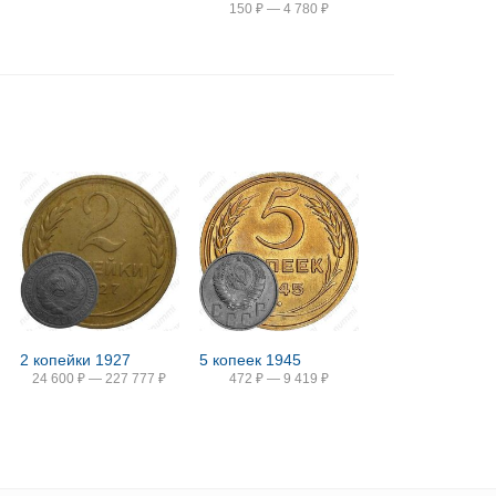
150
₽
—
4 780
₽
2 копейки 1927
5 копеек 1945
24 600
₽
—
227 777
₽
472
₽
—
9 419
₽