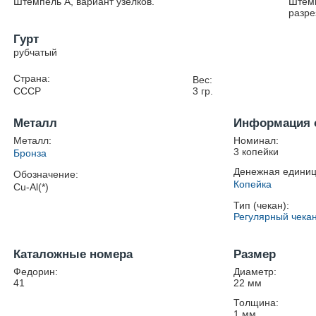
Штемпель А, вариант узелков.
Штемп
разре
Гурт
рубчатый
Страна:
Вес:
СССР
3
гр.
Металл
Информация 
Металл:
Номинал:
3 копейки
Бронза
Денежная единиц
Обозначение:
Копейка
Cu-Al(*)
Тип (чекан):
Регулярный чека
Каталожные номера
Размер
Федорин:
Диаметр:
41
22
мм
Толщина:
1
мм