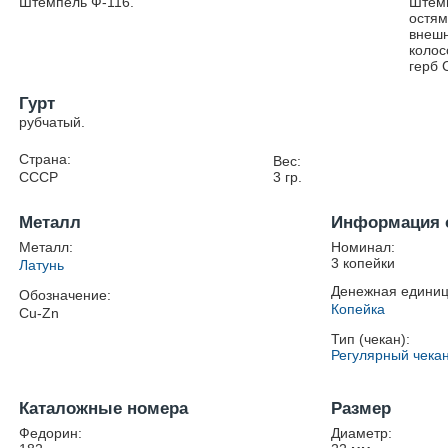
Штемпель Ф-116.
Штемп
остям
внешн
колос
герб 
Гурт
рубчатый.
Страна:
Вес:
СССР
3
гр.
Металл
Информация 
Металл:
Номинал:
3 копейки
Латунь
Денежная единиц
Обозначение:
Копейка
Cu-Zn
Тип (чекан):
Регулярный чека
Каталожные номера
Размер
Федорин:
Диаметр: