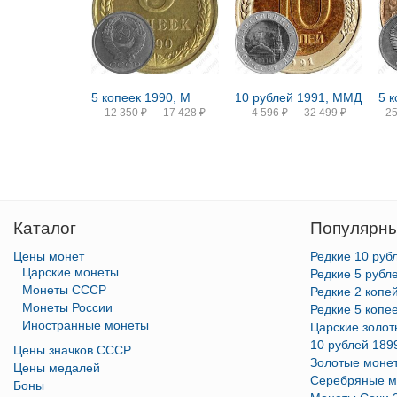
5 копеек 1990, М
10 рублей 1991, ММД
5 
12 350
₽
—
17 428
₽
4 596
₽
—
32 499
₽
2
Каталог
Популярны
Цены монет
Редкие 10 руб
Царские монеты
Редкие 5 рубл
Монеты СССР
Редкие 2 копе
Монеты России
Редкие 5 копе
Иностранные монеты
Царские золо
10 рублей 189
Цены значков СССР
Золотые моне
Цены медалей
Серебряные м
Боны