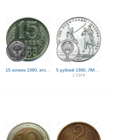
15 копеек 1980, вторые колосья с внутренней стороны с остями ("волосатая")
5 рублей 1980, ЛМД, исинди
2 134
₽