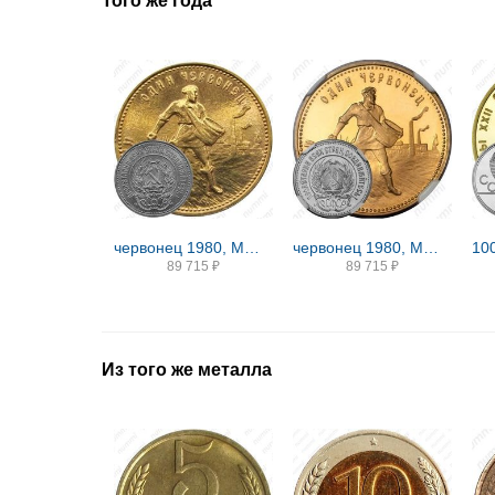
Того же года
червонец 1980, ММД, Сеятель
червонец 1980, ММД, Сеятель Proof
89 715
₽
89 715
₽
Из того же металла