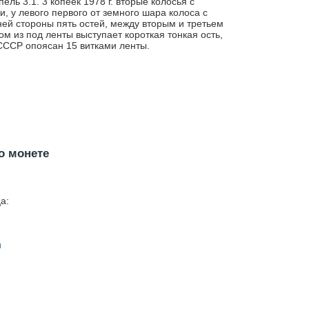
ель 3.1. 3 копеек 1978 г. вторые колосья с
и, у левого первого от земного шара колоса с
ей стороны пять остей, между вторым и третьем
ом из под ленты выступает короткая тонкая ость,
СССР опоясан 15 витками ленты.
о монете
а:
н