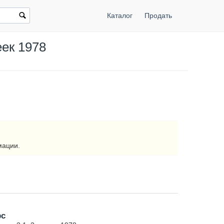
Каталог
Продать
еек 1978
мации.
рс