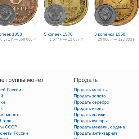
копеек 1958
5 копеек 1970
3 копейки 1958
58 571
₽
—
360 000
₽
1 577
₽
—
13 037
₽
20 000
₽
—
128 333
₽
е группы монет
Продать
лей России
Продать монеты
ей
Продать золото
йки
Продать серебро
ек
Продать иконы
тые монеты
Продать значки
9 года
Продать купюры
ты СССР
Продать медали, ордена
онеты России
Продать антиквариат