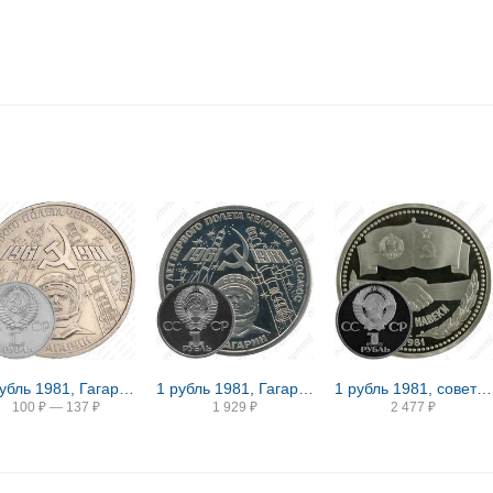
1 рубль 1981, Гагарин
1 рубль 1981, Гагарин Proof
1 рубль 1981, советско-болгарская дружба Proof
100
₽
—
137
₽
1 929
₽
2 477
₽