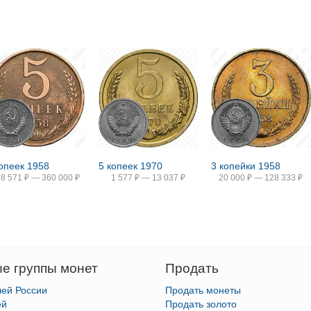
копеек 1958
5 копеек 1970
3 копейки 1958
58 571
₽
—
360 000
₽
1 577
₽
—
13 037
₽
20 000
₽
—
128 333
₽
е группы монет
Продать
лей России
Продать монеты
ей
Продать золото