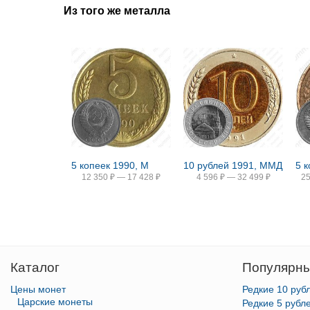
Из того же металла
5 копеек 1990, М
10 рублей 1991, ММД
5 
12 350
₽
—
17 428
₽
4 596
₽
—
32 499
₽
2
Каталог
Популярны
Цены монет
Редкие 10 руб
Царские монеты
Редкие 5 рубл