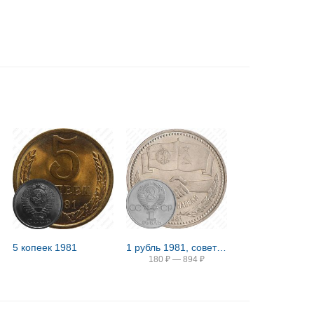
5 копеек 1981
1 рубль 1981, советско-болгарская дружба
180
₽
—
894
₽