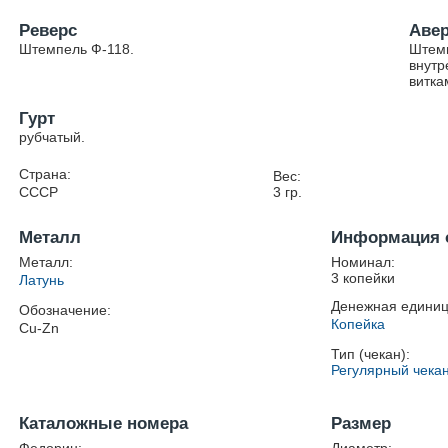
Реверс
Аве
Штемпель Ф-118.
Штемп
внутр
витка
Гурт
рубчатый.
Страна:
Вес:
СССР
3
гр.
Металл
Информация 
Металл:
Номинал:
3 копейки
Латунь
Денежная единиц
Обозначение:
Копейка
Cu-Zn
Тип (чекан):
Регулярный чека
Каталожные номера
Размер