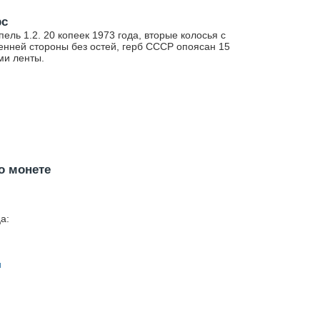
рс
ель 1.2. 20 копеек 1973 года, вторые колосья с
енней стороны без остей, герб СССР опоясан 15
ми ленты.
о монете
а:
н