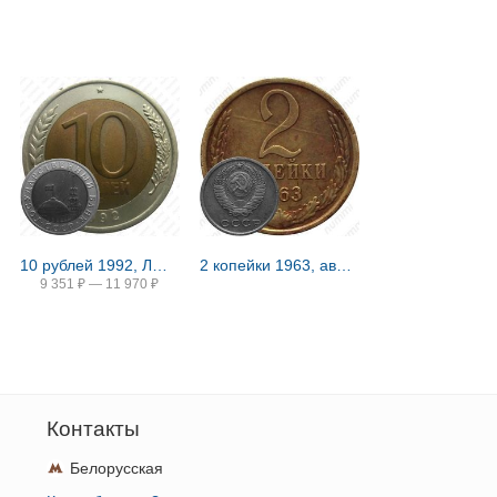
10 рублей 1992, ЛМД, биметалл
2 копейки 1963, аверс штемпель 1.12, герб приподнят
9 351
₽
—
11 970
₽
Контакты
Белорусская