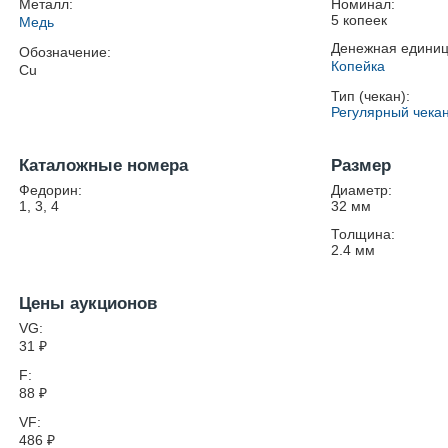
Металл:
Номинал:
5 копеек
Медь
Денежная единиц
Обозначение:
Копейка
Cu
Тип (чекан):
Регулярный чека
Каталожные номера
Размер
Федорин:
Диаметр:
1, 3, 4
32
мм
Толщина:
2.4
мм
Цены аукционов
VG:
31
₽
F:
88
₽
VF:
486
₽