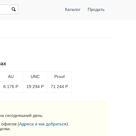
Каталог
Продать
нах
AU
UNC
Proof
6 176
Р
19 294
Р
71 244
Р
на сегодняшний день.
 офисов (
Адреса и как добраться
).
делки.