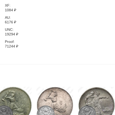
XF:
1084
₽
AU:
6176
₽
UNC:
19294
₽
Proof:
71244
₽