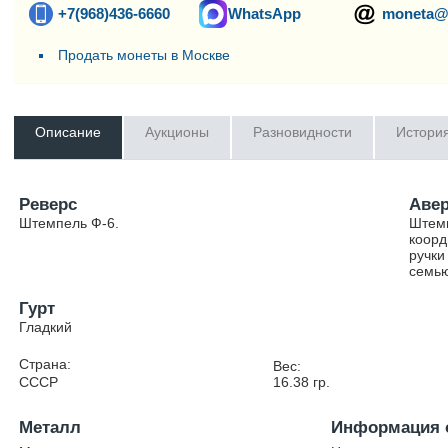
+7(968)436-6660
WhatsApp
moneta@
Продать монеты в Москве
Описание
Аукционы
Разновидности
Истори
Реверс
Аве
Штемпель Ф-6.
Штемп
коорд
ручки
семью
Гурт
Гладкий
Страна:
Вес:
СССР
16.38
гр.
Металл
Информация 