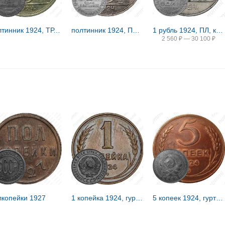
полтинник 1924, ТР, гурт начертание букв и цифр иное, с точкой между Т и Р
полтинник 1924, ПЛ, худой рабочий
1 рубль 1924, ПЛ, квадратные окна
2 560
₽
—
30 100
₽
лкопейки 1927
1 копейка 1924, гурт гладкий
5 копеек 1924, гурт рубчатый