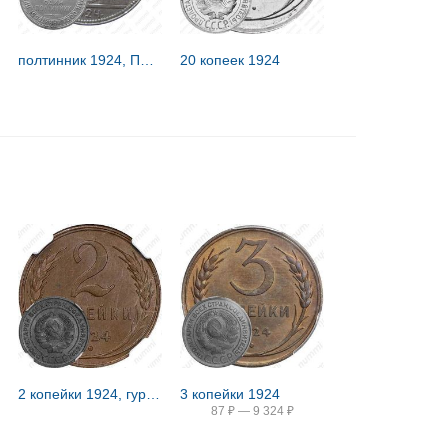
полтинник 1924, ПЛ, гурт надпись славянской вязью (1922)
20 копеек 1924
2 копейки 1924, гурт гладкий
3 копейки 1924
87
₽
—
9 324
₽