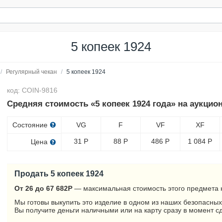
5 копеек 1924
/
Регулярный чекан
/
5 копеек 1924
код: COIN-9816
Средняя стоимость «5 копеек 1924 года» на аукцио
Состояние
VG
F
VF
XF
31
Р
88
Р
486
Р
1 084
Р
Цена
Продать 5 копеек 1924
От 26 до 67 682
Р
— максимальная стоимость этого предмета 
Мы готовы выкупить это изделие в одном из наших безопасных
Вы получите деньги наличными или на карту сразу в момент с