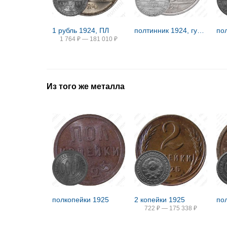
1 рубль 1924, ПЛ
полтинник 1924, гурт гладкий
1 764
₽
—
181 010
₽
Из того же металла
полкопейки 1925
2 копейки 1925
по
722
₽
—
175 338
₽