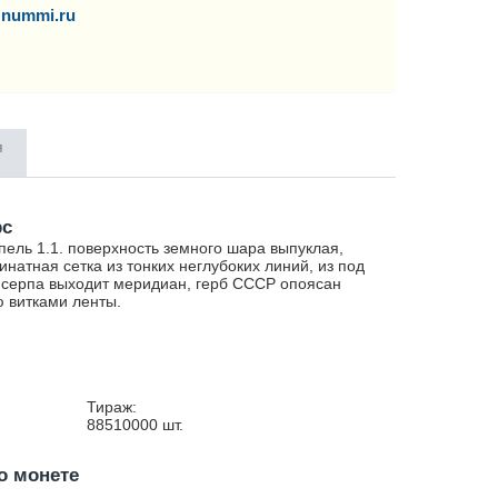
nummi.ru
я
рс
ель 1.1. поверхность земного шара выпуклая,
инатная сетка из тонких неглубоких линий, из под
 серпа выходит меридиан, герб СССР опоясан
 витками ленты.
Тираж:
88510000
шт.
о монете