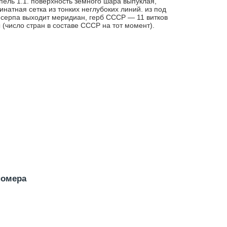
ель 1.1. поверхность земного шара выпуклая,
инатная сетка из тонких неглубоких линий. из под
 серпа выходит меридиан, герб СССР — 11 витков
 (число стран в составе СССР на тот момент).
номера