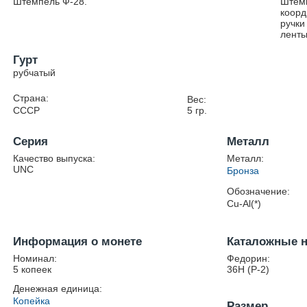
Штемпель Ф-28.
Штемп
коорд
ручки
ленты
Гурт
рубчатый
Страна:
Вес:
СССР
5
гр.
Серия
Металл
Качество выпуска:
Металл:
UNC
Бронза
Обозначение:
Cu-Al(*)
Информация о монете
Каталожные 
Номинал:
Федорин:
5 копеек
36Н (Р-2)
Денежная единица:
Копейка
Размер