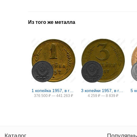
Из того же металла
1 копейка 1957, в гербе 16 лент (герб 1956 года)
3 копейки 1957, в гербе 16 лент (герб 1956 года)
5 
376 500
₽
—
441 263
₽
4 259
₽
—
8 839
₽
Каталог
Популярны