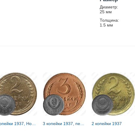
Диаметр:
25
мм
Толщина:
1.5
мм
2 копейки 1937, Новодел
3 копейки 1937, перепутка, звезда маленькая, плоская, аверс от 20 копеек 1937 года, реверс штемпель В
2 копейки 1937