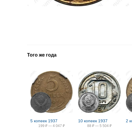
Того же года
5 копеек 1937
10 копеек 1937
199
₽
—
4 047
₽
88
₽
—
5 504
₽