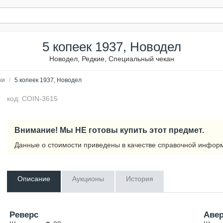
5 копеек 1937, Новодел
Новодел, Редкие, Специальный чекан
ки
/
5 копеек 1937, Новодел
код: COIN-3615
Внимание! Мы НЕ готовы купить этот предмет.
Данные о стоимости приведены в качестве справочной инфор
Описание
Аукционы
История
Реверс
Аве