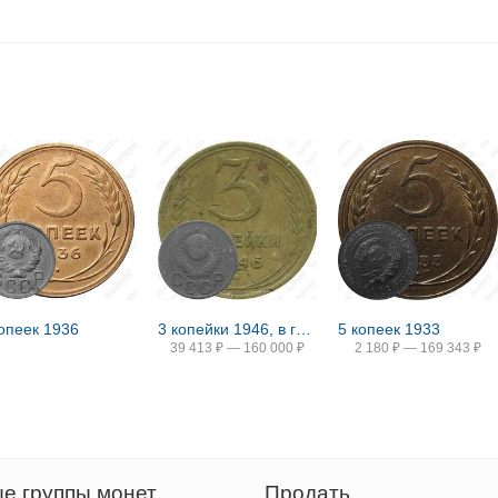
копеек 1936
3 копейки 1946, в гербе 16 лент (герб 1948 года)
5 копеек 1933
39 413
₽
—
160 000
₽
2 180
₽
—
169 343
₽
е группы монет
Продать