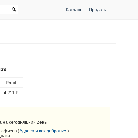
Каталог
Продать
нах
Proof
4 211
Р
 на сегодняшний день.
 офисов (
Адреса и как добраться
).
делки.