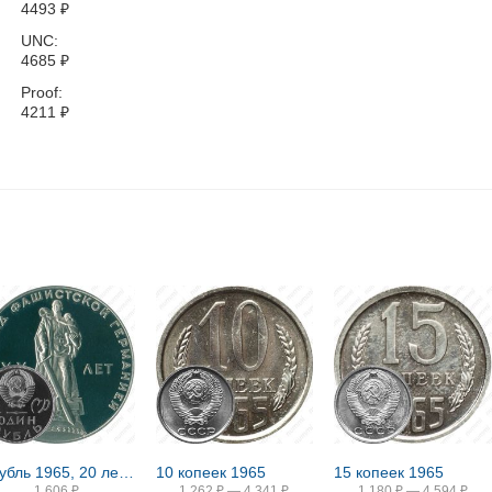
4493
₽
UNC:
4685
₽
Proof:
4211
₽
1 рубль 1965, 20 лет Победы, Новодел
10 копеек 1965
15 копеек 1965
1 606
₽
1 262
₽
—
4 341
₽
1 180
₽
—
4 594
₽