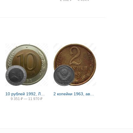
10 рублей 1992, ЛМД, биметалл
2 копейки 1963, аверс штемпель 1.12, герб приподнят
9 351
₽
—
11 970
₽