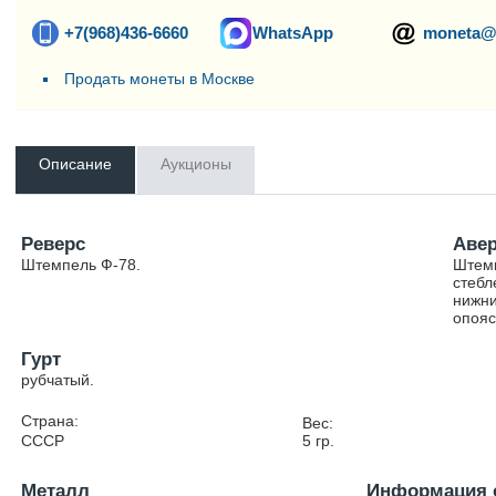
+7(968)436-6660
WhatsApp
moneta@
Продать монеты в Москве
Описание
Аукционы
Реверс
Аве
Штемпель Ф-78.
Штемп
стебл
нижни
опояс
Гурт
рубчатый.
Страна:
Вес:
СССР
5
гр.
Металл
Информация 