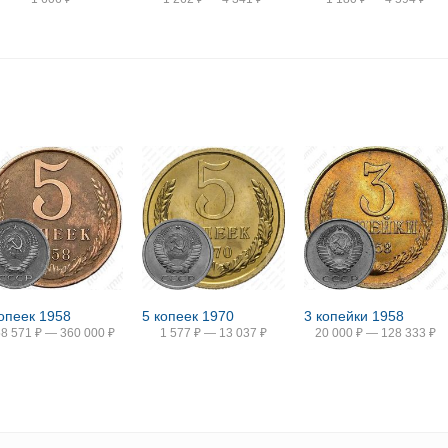
копеек 1958
5 копеек 1970
3 копейки 1958
58 571
₽
—
360 000
₽
1 577
₽
—
13 037
₽
20 000
₽
—
128 333
₽