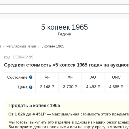
5 копеек 1965
Редкие
и
/
Регулярный чекан
/
5 копеек 1965
код: COIN-3489
Средняя стоимость «5 копеек 1965 года» на аукцио
Состояние
VF
XF
AU
UNC
2 148
Р
3 730
Р
4 493
Р
4 685
Р
Цена
Продать 5 копеек 1965
От 1 826 до 4 451
Р
— максимальная стоимость этого предмета
Мы готовы выкупить это изделие в одном из наших безопасных
Вы получите деньги наличными или на карту сразу в момент с