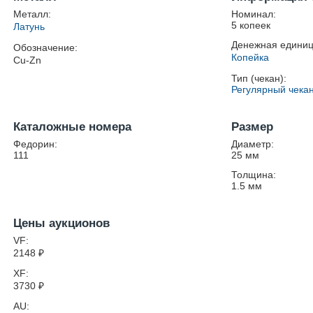
Металл:
Номинал:
5 копеек
Латунь
Денежная единиц
Обозначение:
Копейка
Cu-Zn
Тип (чекан):
Регулярный чека
Каталожные номера
Размер
Федорин:
Диаметр:
111
25
мм
Толщина:
1.5
мм
Цены аукционов
VF:
2148
₽
XF:
3730
₽
AU: