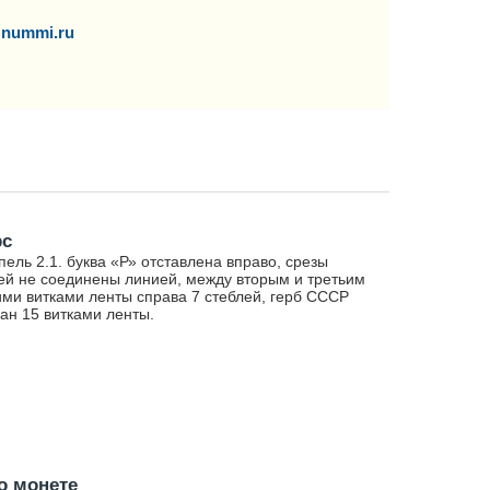
nummi.ru
рс
ель 2.1. буква «Р» отставлена вправо, срезы
ей не соединены линией, между вторым и третьим
ми витками ленты справа 7 стеблей, герб СССР
ан 15 витками ленты.
о монете