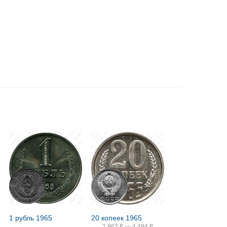
1 рубль 1965
20 копеек 1965
2 962
₽
—
4 494
₽