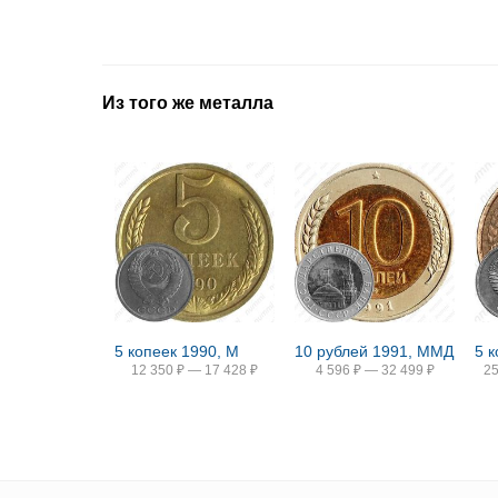
Из того же металла
5 копеек 1990, М
10 рублей 1991, ММД
5 
12 350
₽
—
17 428
₽
4 596
₽
—
32 499
₽
2