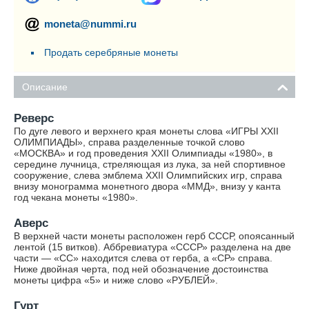
moneta@nummi.ru
Продать серебряные монеты
Описание
Реверс
По дуге левого и верхнего края монеты слова «ИГРЫ XXII
ОЛИМПИАДЫ», справа разделенные точкой слово
«МОСКВА» и год проведения XXII Олимпиады «1980», в
середине лучница, стреляющая из лука, за ней спортивное
сооружение, слева эмблема XXII Олимпийских игр, справа
внизу монограмма монетного двора «ММД», внизу у канта
год чекана монеты «1980».
Аверс
В верхней части монеты расположен герб СССР, опоясанный
лентой (15 витков). Аббревиатура «СССР» разделена на две
части — «СС» находится слева от герба, а «СР» справа.
Ниже двойная черта, под ней обозначение достоинства
монеты цифра «5» и ниже слово «РУБЛЕЙ».
Гурт