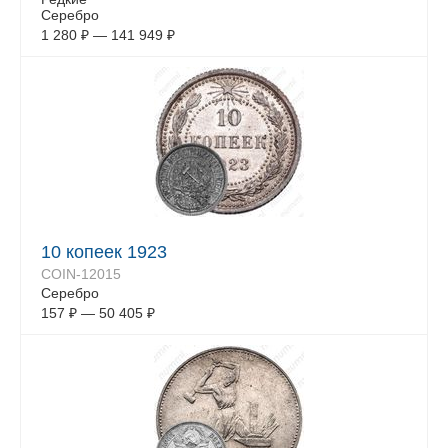
Серебро
1 280
₽
—
141 949
₽
10 копеек 1923
COIN-12015
Серебро
157
₽
—
50 405
₽