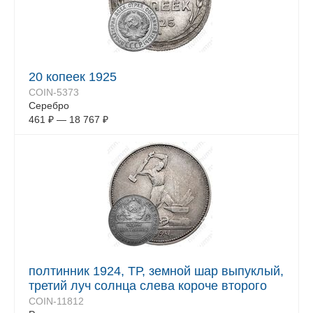
20 копеек 1925
COIN-5373
Серебро
461
₽
—
18 767
₽
полтинник 1924, ТР, земной шар выпуклый,
третий луч солнца слева короче второго
COIN-11812