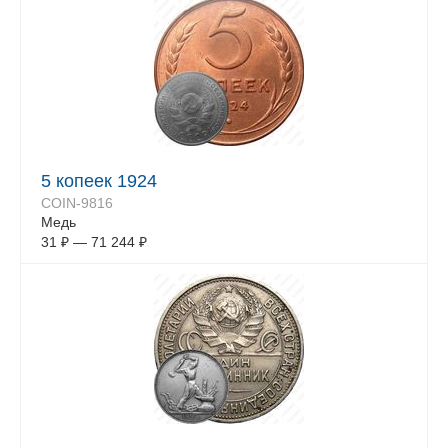
5 копеек 1924
COIN-9816
Медь
31
₽
—
71 244
₽