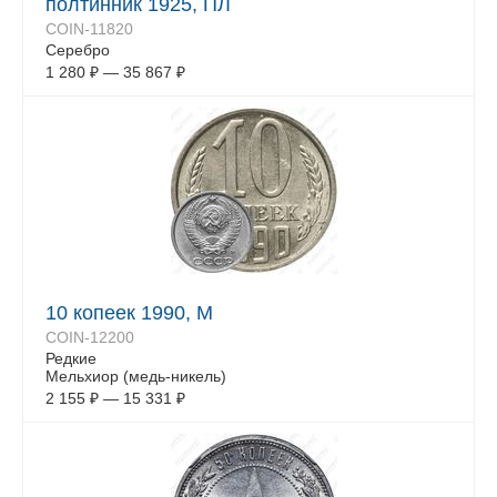
полтинник 1925, ПЛ
COIN-11820
Серебро
1 280
₽
—
35 867
₽
10 копеек 1990, М
COIN-12200
Редкие
Мельхиор (медь-никель)
2 155
₽
—
15 331
₽