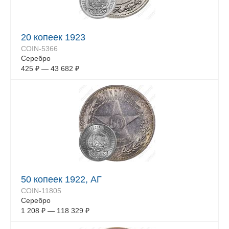
20 копеек 1923
COIN-5366
Серебро
425
₽
—
43 682
₽
50 копеек 1922, АГ
COIN-11805
Серебро
1 208
₽
—
118 329
₽