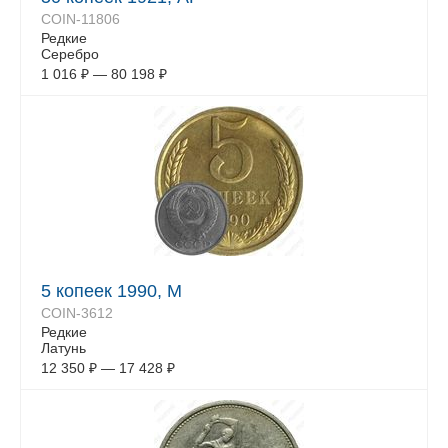
COIN-11806
Редкие
Серебро
1 016
₽
—
80 198
₽
5 копеек 1990, М
COIN-3612
Редкие
Латунь
12 350
₽
—
17 428
₽