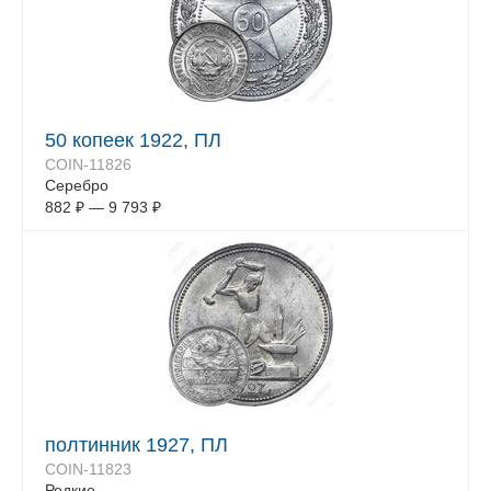
50 копеек 1922, ПЛ
COIN-11826
Серебро
882
₽
—
9 793
₽
полтинник 1927, ПЛ
COIN-11823
Редкие