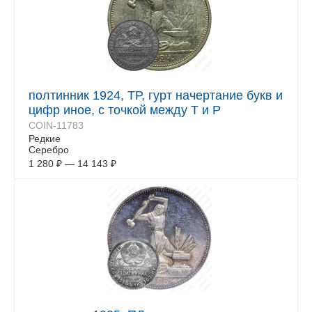
полтинник 1924, ТР, гурт начертание букв и
цифр иное, с точкой между Т и Р
COIN-11783
Редкие
Серебро
1 280
₽
—
14 143
₽