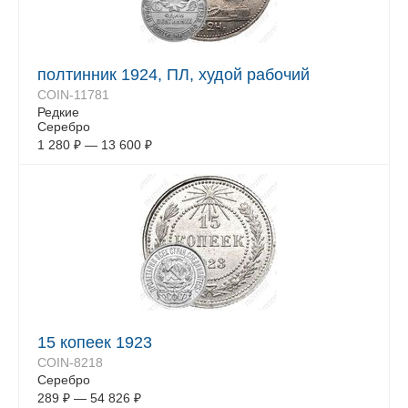
полтинник 1924, ПЛ, худой рабочий
COIN-11781
Редкие
Серебро
1 280
₽
—
13 600
₽
15 копеек 1923
COIN-8218
Серебро
289
₽
—
54 826
₽