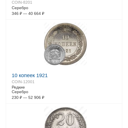
COIN-8201
Серебро
346
₽
—
40 664
₽
10 копеек 1921
COIN-12001
Редкие
Серебро
230
₽
—
52 906
₽