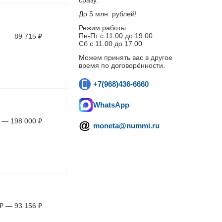
сразу.
До 5 млн. рублей!
Режим работы:
Пн-Пт c 11.00 до 19.00
89 715
₽
Сб с 11.00 до 17.00
Можем принять вас в другое
время по договорённости.
+7(968)436-6660
WhatsApp
—
198 000
₽
moneta@nummi.ru
₽
—
93 156
₽