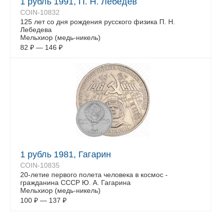
1 рубль 1991, П. Н. Лебедев
COIN-10832
125 лет со дня рождения русского физика П. Н.
Лебедева
Мельхиор (медь-никель)
82
₽
—
146
₽
1 рубль 1981, Гагарин
COIN-10835
20-летие первого полета человека в космос -
гражданина СССР Ю. А. Гагарина
Мельхиор (медь-никель)
100
₽
—
137
₽