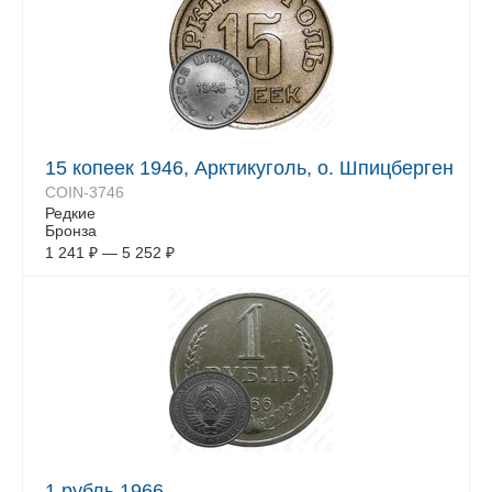
15 копеек 1946, Арктикуголь, о. Шпицберген
COIN-3746
Редкие
Бронза
1 241
₽
—
5 252
₽
1 рубль 1966