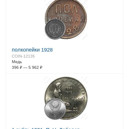
полкопейки 1928
COIN-12135
Медь
396
₽
—
5 962
₽