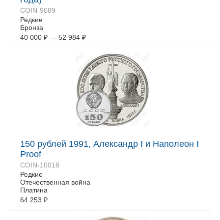
COIN-9089
Редкие
Бронза
40 000
₽
—
52 984
₽
150 рублей 1991, Александр I и Наполеон I
Proof
COIN-10018
Редкие
Отечественная война
Платина
64 253
₽