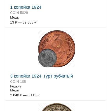
1 копейка 1924
COIN-5829
Медь
13
₽
—
39 583
₽
3 копейки 1924, гурт рубчатый
COIN-105
Редкие
Медь
2 040
₽
—
8 119
₽