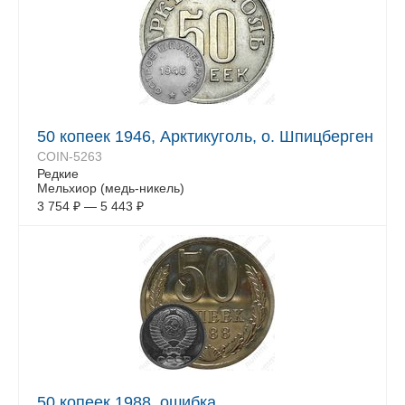
50 копеек 1946, Арктикуголь, о. Шпицберген
COIN-5263
Редкие
Мельхиор (медь-никель)
3 754
₽
—
5 443
₽
50 копеек 1988, ошибка