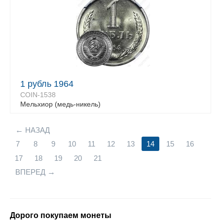
1 рубль 1964
COIN-1538
Мельхиор (медь-никель)
НАЗАД
7
8
9
10
11
12
13
14
15
16
17
18
19
20
21
ВПЕРЕД
Дорого покупаем монеты