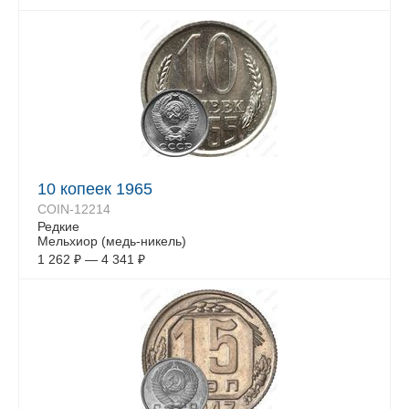
10 копеек 1965
COIN-12214
Редкие
Мельхиор (медь-никель)
1 262
₽
—
4 341
₽