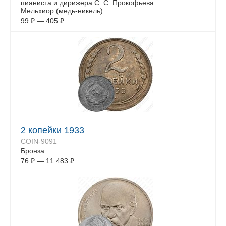
пианиста и дирижера С. С. Прокофьева
Мельхиор (медь-никель)
99
₽
—
405
₽
2 копейки 1933
COIN-9091
Бронза
76
₽
—
11 483
₽