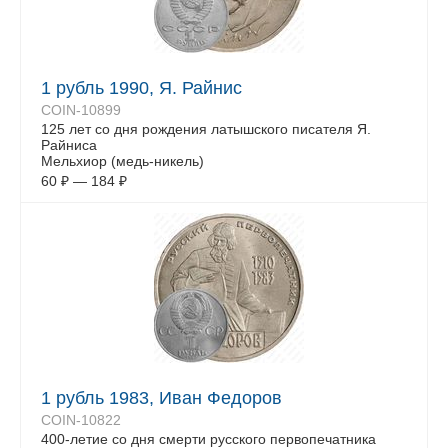
1 рубль 1990, Я. Райнис
COIN-10899
125 лет со дня рождения латышского писателя Я.
Райниса
Мельхиор (медь-никель)
60
₽
—
184
₽
1 рубль 1983, Иван Федоров
COIN-10822
400-летие со дня смерти русского первопечaтника