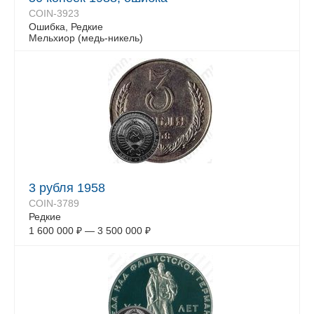
COIN-3923
Ошибка, Редкие
Мельхиор (медь-никель)
3 рубля 1958
COIN-3789
Редкие
1 600 000
₽
—
3 500 000
₽