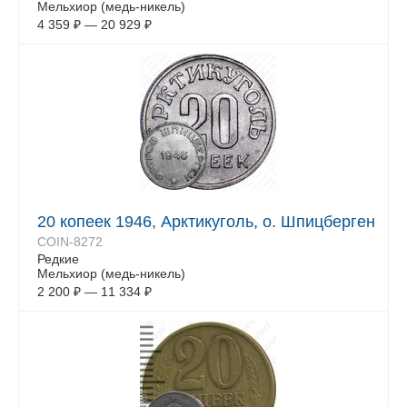
Мельхиор (медь-никель)
4 359
₽
—
20 929
₽
20 копеек 1946, Арктикуголь, о. Шпицберген
COIN-8272
Редкие
Мельхиор (медь-никель)
2 200
₽
—
11 334
₽