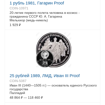
1 рубль 1981, Гагарин Proof
COIN-10971
20-летие первого полета человека в космос -
гражданина СССР Ю. А. Гагарина
Мельхиор (медь-никель)
1 929
₽
25 рублей 1989, ЛМД, Иван III Proof
COIN-5087
Иван III (1440—1505 гг.) — основатель единого Русского
государства
Палладий
48 864
₽
—
118 460
₽