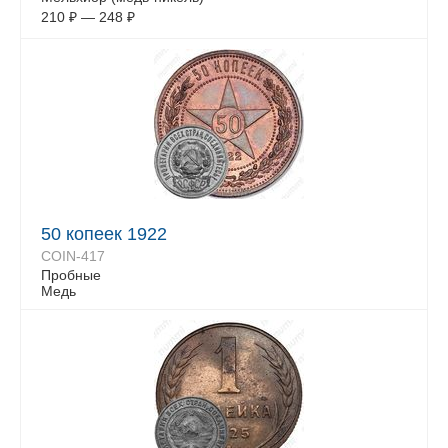
210
₽
—
248
₽
50 копеек 1922
COIN-417
Пробные
Медь