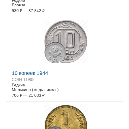
Редкие
Бронза
930
₽
—
37 842
₽
10 копеек 1944
COIN-11998
Редкие
Мельхиор (медь-никель)
706
₽
—
21 033
₽