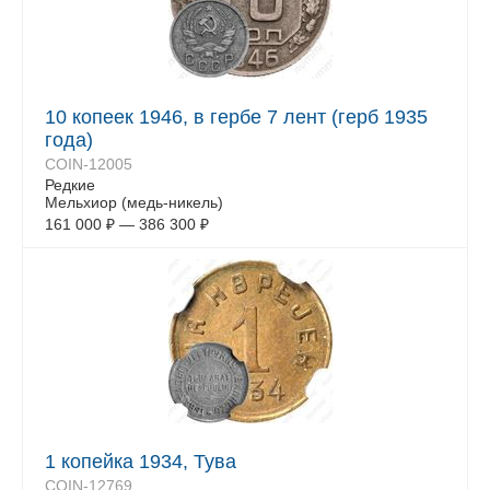
10 копеек 1946, в гербе 7 лент (герб 1935
года)
COIN-12005
Редкие
Мельхиор (медь-никель)
161 000
₽
—
386 300
₽
1 копейка 1934, Тува
COIN-12769