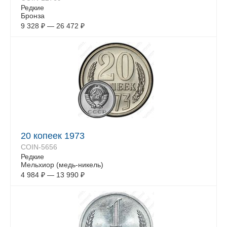
Редкие
Бронза
9 328
₽
—
26 472
₽
20 копеек 1973
COIN-5656
Редкие
Мельхиор (медь-никель)
4 984
₽
—
13 990
₽