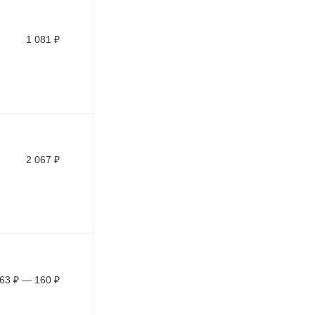
1 081
₽
2 067
₽
63
₽
—
160
₽