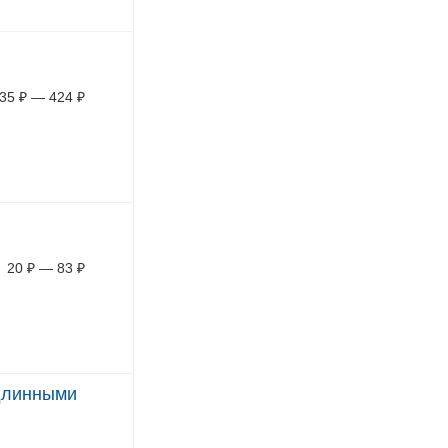
35
₽
—
424
₽
20
₽
—
83
₽
 длинными