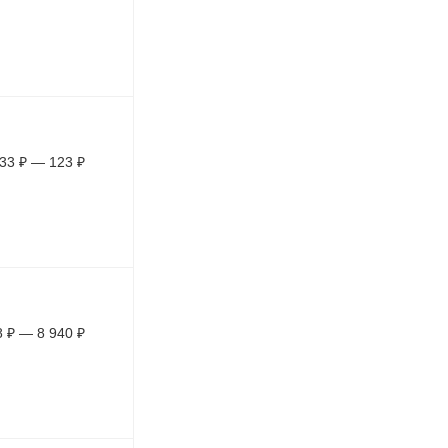
33
₽
—
123
₽
8
₽
—
8 940
₽