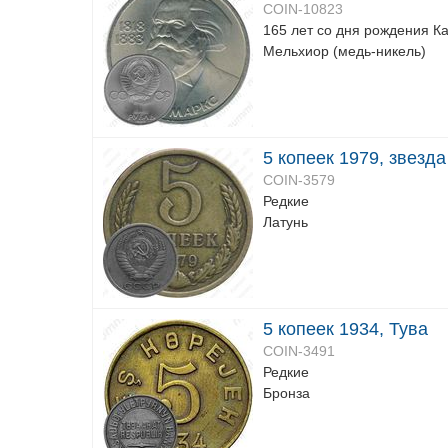
COIN-10823
165 лет со дня рождения К
Мельхиор (медь-никель)
5 копеек 1979, звезд
COIN-3579
Редкие
Латунь
5 копеек 1934, Тува
COIN-3491
Редкие
Бронза