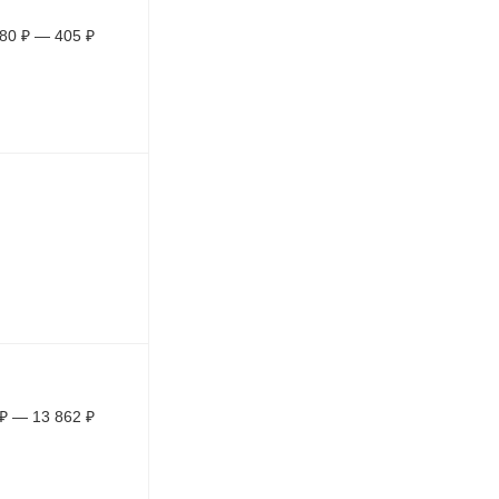
80
₽
—
405
₽
₽
—
13 862
₽