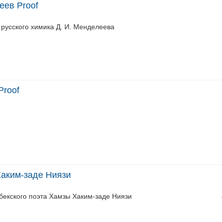
еев Proof
 русского химика Д. И. Менделеева
Proof
Хаким-заде Ниязи
збекского поэта Хамзы Хаким-заде Ниязи