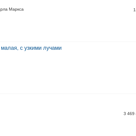
арла Маркса
1
а малая, с узкими лучами
3 469