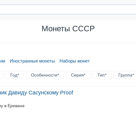
Монеты СССР
сии
Иностранные монеты
Наборы монет
Год
Особенности
Серия
Тип
Группа
ник Давиду Сасунскому Proof
у в Ереване