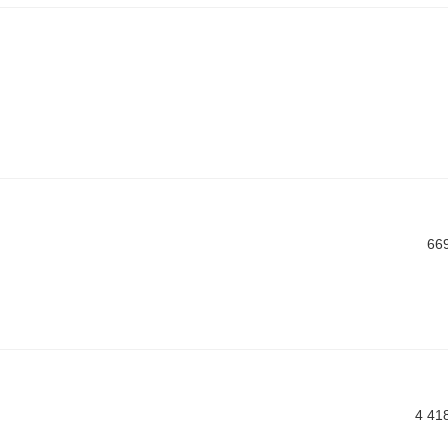
66
4 41