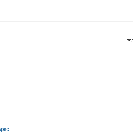
75
аркс