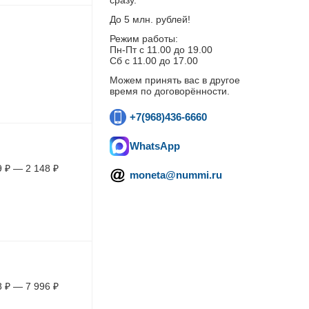
сразу.
До 5 млн. рублей!
Режим работы:
Пн-Пт c 11.00 до 19.00
Сб с 11.00 до 17.00
Можем принять вас в другое
время по договорённости.
+7(968)436-6660
WhatsApp
9
₽
—
2 148
₽
moneta@nummi.ru
8
₽
—
7 996
₽