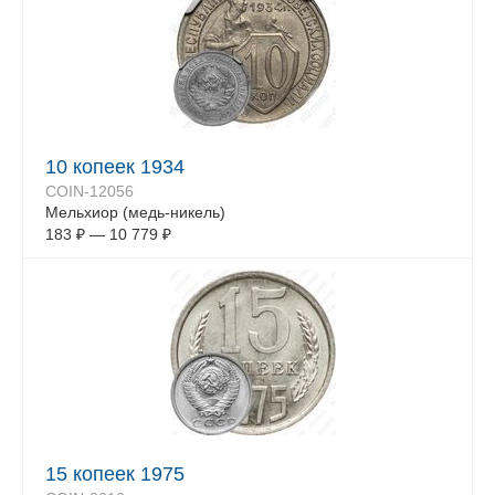
10 копеек 1934
COIN-12056
Мельхиор (медь-никель)
183
₽
—
10 779
₽
15 копеек 1975