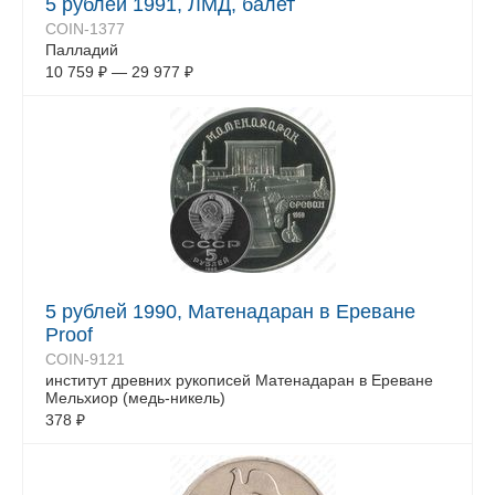
5 рублей 1991, ЛМД, балет
COIN-1377
Палладий
10 759
₽
—
29 977
₽
5 рублей 1990, Матенадаран в Ереване
Proof
COIN-9121
институт древних рукописей Матенадаран в Ереване
Мельхиор (медь-никель)
378
₽