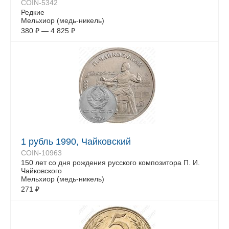
COIN-5342
Редкие
Мельхиор (медь-никель)
380
₽
—
4 825
₽
1 рубль 1990, Чайковский
COIN-10963
150 лет со дня рождения русского композитора П. И.
Чайковского
Мельхиор (медь-никель)
271
₽