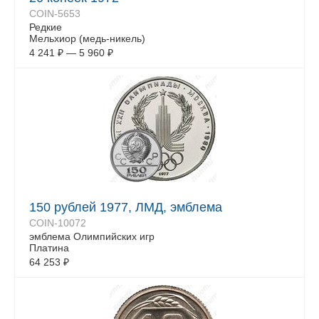
COIN-5653
Редкие
Мельхиор (медь-никель)
4 241
₽
—
5 960
₽
150 рублей 1977, ЛМД, эмблема
COIN-10072
эмблема Олимпийских игр
Платина
64 253
₽