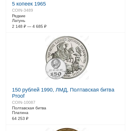
5 копеек 1965
COIN-3489
Редкие
Латунь
2 148
₽
—
4 685
₽
150 рублей 1990, ЛМД, Полтавская битва
Proof
COIN-10087
Полтавская битва
Платина
64 253
₽