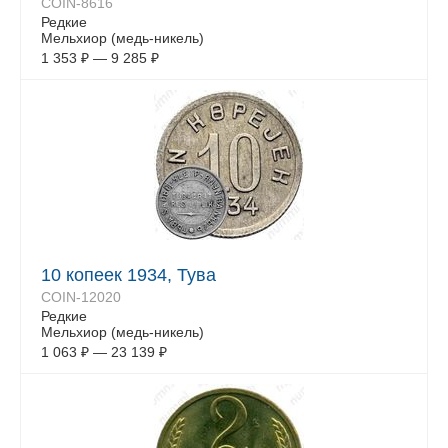
COIN-8616
Редкие
Мельхиор (медь-никель)
1 353
₽
—
9 285
₽
10 копеек 1934, Тува
COIN-12020
Редкие
Мельхиор (медь-никель)
1 063
₽
—
23 139
₽