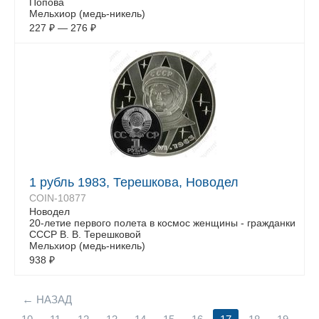
Попова
Мельхиор (медь-никель)
227
₽
—
276
₽
1 рубль 1983, Терешкова, Новодел
COIN-10877
Новодел
20-летие первого полета в космос женщины - гражданки
СССР В. В. Терешковой
Мельхиор (медь-никель)
938
₽
НАЗАД