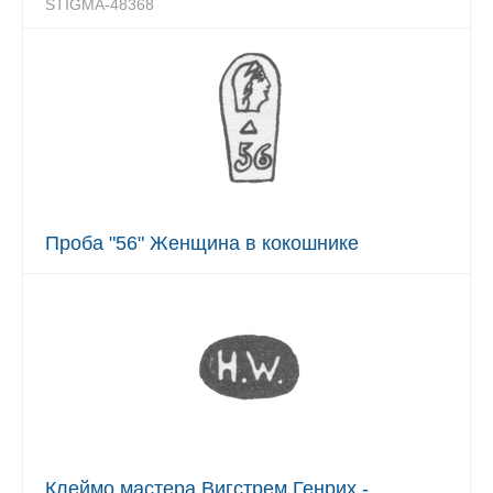
STIGMA-48368
Проба "56" Женщина в кокошнике
Клеймо мастера Вигстрем Генрих -