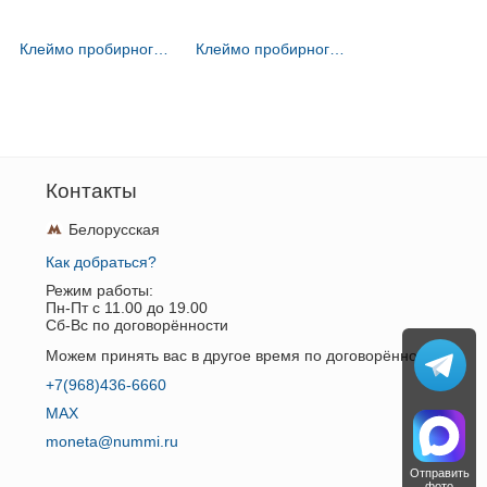
Клеймо пробирного мастера Ленинграда - Мощалкин Никифор - инициалы "Н-М" - 1772-1800 гг.
Клеймо пробирного мастера Кирова (Хлынов, Вятка) - Юрасов Роман - инициалы "Р-Ю" - 1802-1828 гг.
Контакты
Белорусская
Как добраться?
Режим работы:
Пн-Пт c 11.00 до 19.00
Сб-Вс по договорённости
Можем принять вас в другое время по договорённости.
+7(968)436-6660
MAX
moneta@nummi.ru
Отправить
фото