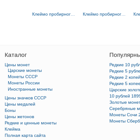
Клеймо пробирного мастера Москвы - Ковальский Андрей Антонович - инициалы "А-К" - 1821-1856 гг.
Клеймо пробирного мастера Ленинграда - Яшинов (Яшинков, Яшенков) Александр Ильич - инициалы "АЯ" - 1795-1826 гг.
Каталог
Популярны
Цены монет
Редкие 10 руб
Царские монеты
Редкие 5 рубл
Монеты СССР
Редкие 2 копе
Монеты России
Редкие 5 копе
Иностранные монеты
Царские золо
10 рублей 189
Цены значков СССР
Золотые моне
Цены медалей
Серебряные м
Боны
Монеты Сочи 
Цены жетонов
Монеты Сберб
Редкие и ценные монеты
Клейма
Полная карта сайта