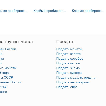
Клеймо пробирного мастера Москвы - Дубровин Николай Лукич - инициалы "Н-Л" - 1822-1855 гг.
Клеймо пробирного мастера Ленинграда - Яшинов (Яшинков, Яшенков) Александр Ильич - инициалы "А-Я" - 1795-1826 гг.
Клеймо пробирного мастера Москвы - Ковальский Андрей Антонович - инициалы "А-К" - 1821-1856 гг.
е группы монет
Продать
лей России
Продать монеты
ей
Продать золото
йки
Продать серебро
ек
Продать иконы
тые монеты
Продать значки
9 года
Продать купюры
ты СССР
Продать медали, ордена
онеты России
Продать антиквариат
2014
Продать евро
анка