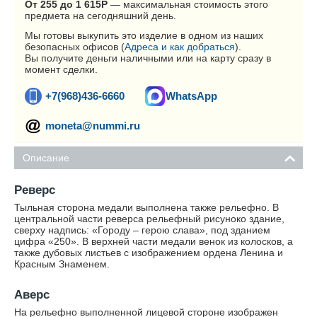
От 255 до 1 615
Р
— максимальная стоимость этого
предмета на сегодняшний день.
Мы готовы выкупить это изделие в одном из наших
безопасных офисов (
Адреса и как добраться
).
Вы получите деньги наличными или на карту сразу в
момент сделки.
+7(968)436-6660
WhatsApp
moneta@nummi.ru
Описание
Реверс
Тыльная сторона медали выполнена также рельефно. В
центральной части реверса рельефный рисуноко здание,
сверху надпись: «Городу – герою слава», под зданием
цифра «250». В верхней части медали венок из колосков, а
также дубовых листьев с изображением ордена Ленина и
Красным Знаменем.
Аверс
На рельефно выполненной лицевой стороне изображен