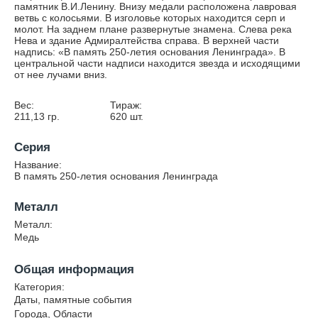
памятник В.И.Ленину. Внизу медали расположена лавровая
ветвь с колосьями. В изголовье которых находится серп и
молот. На заднем плане развернутые знамена. Слева река
Нева и здание Адмиралтейства справа. В верхней части
надпись: «В память 250-летия основания Ленинграда». В
центральной части надписи находится звезда и исходящими
от нее лучами вниз.
Вес:
Тираж:
211,13
гр.
620
шт.
Серия
Название:
В память 250-летия основания Ленинграда
Металл
Металл:
Медь
Общая информация
Категория:
Даты, памятные события
Города, Области