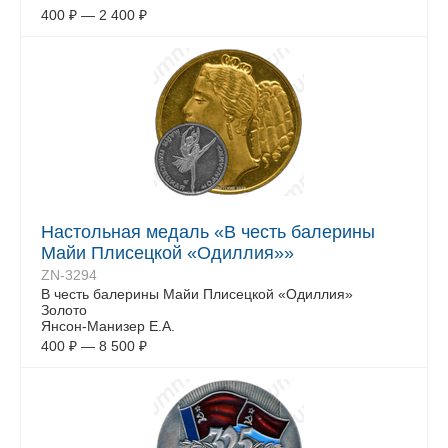
400
₽
—
2 400
₽
Настольная медаль «В честь балерины
Майи Плисецкой «Одиллия»»
ZN-3294
В честь балерины Майи Плисецкой «Одиллия»
Золото
Янсон-Манизер Е.А.
400
₽
—
8 500
₽