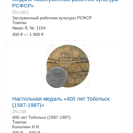
РСФСР»
ZN-1451
Заслуженный работник культуры РСФСР
Томпак
Аверс 8, №: 1154
300
₽
—
1 900
₽
Настольная медаль «400 лет Тобольск
(1587-1987)»
ZN-745
400 лет Тобольск (1587-1987)
Томпак
Копыткин И.И.
300
₽
—
500
₽