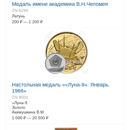
Медаль имени академика В.Н.Челомея
ZN-5299
Латунь
200
₽
—
1 200
₽
Настольная медаль ««Луна-9». Январь.
1966»
ZN-9501
«Луна-9
Золото
Акимушкина В.М.
1 000
₽
—
20 500
₽