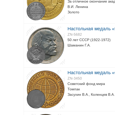
За отличное окончание ака
В.И. Ленина
Золото
Настольная медаль «
ZN-5682
50 лет СССР (1922-1972)
Шаманин Г.А.
Настольная медаль «
ZN-3450
Советский фонд мира
Томпак
Засухин В.А., Коленцев В.А.