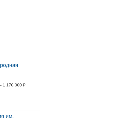
ародная
—
1 176 000
₽
я им.