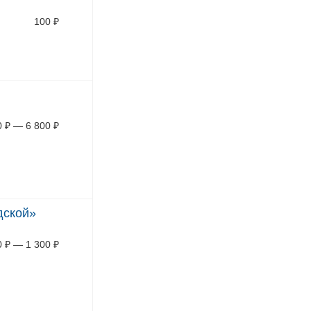
100
₽
0
₽
—
6 800
₽
дской»
0
₽
—
1 300
₽