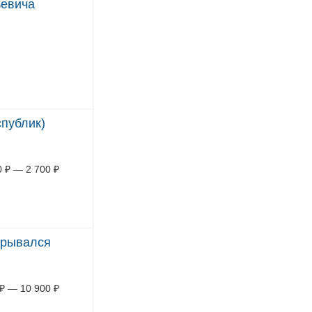
ьевича
публик)
0
₽
—
2 700
₽
крывался
₽
—
10 900
₽