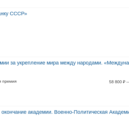
анку СССР»
мии за укрепление мира между народами. «Междун
я премия
58 800
₽
 окончание академии. Военно-Политическая Академи