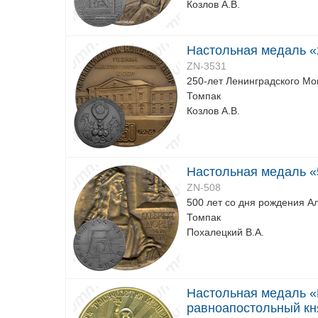
Козлов А.В.
Настольная медаль «
ZN-3531
250-лет Ленинградского Мо
Томпак
Козлов А.В.
Настольная медаль «
ZN-508
500 лет со дня рождения А
Томпак
Похалецкий В.А.
Настольная медаль «
равноапостольный кня