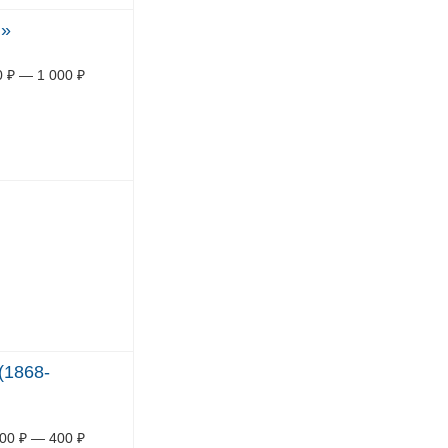
й»
0
₽
—
1 000
₽
(1868-
00
₽
—
400
₽