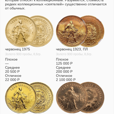
которые относят к коллекционным. Разумеется, стоимость
редких коллекционных «сеятелей» существенно отличается
от обычных.
червонец 1975
червонец 1923, ПЛ
Золото 900 пробы, 8,6гр.
Золото 900 пробы, 8,6гр.
Плохое
Плохое
—
125 000
Р
Среднее
Среднее
20 500
Р
200 000
Р
Отличное
Отличное
22 000
Р
2 100 000
Р