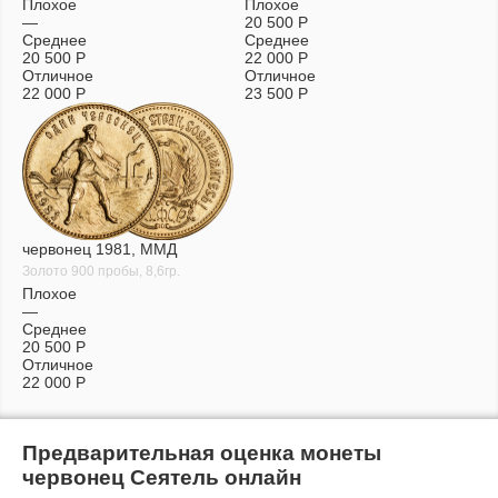
Плохое
Плохое
—
20 500
Р
Среднее
Среднее
20 500
Р
22 000
Р
Отличное
Отличное
22 000
Р
23 500
Р
червонец 1981, ММД
Золото 900 пробы, 8,6гр.
Плохое
—
Среднее
20 500
Р
Отличное
22 000
Р
Предварительная оценка монеты
червонец Сеятель онлайн